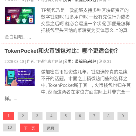
2026-08-10 | 作者: TP钱包官方网站 |
分类：最新版tp钱包
| 浏览:15
TP钱包乃是一款能够支持多种区块链资产的
数字钱包呢 很多用户呢 一经有充值行为或者
交易之后呵 就必会遭遇一个状况 那便是怎样
把钱包里头容纳的币转变为实体意义上的真
金白银吧。...
TokenPocket和火币钱包对比：哪个更适合你？
2026-08-10 | 作者: TP钱包官方网站 |
分类：最新版tp钱包
| 浏览:31
做加密货币投资这几年，钱包选择真的是绕
不开的话题。市面之上稍微热门些的选择之
中, TokenPocket属于其一, 火币钱包也归在其
中, 然而这两者在定位方面实际上并非完全一
样。...
1
2
3
4
5
6
7
8
9
10
下一页
尾页