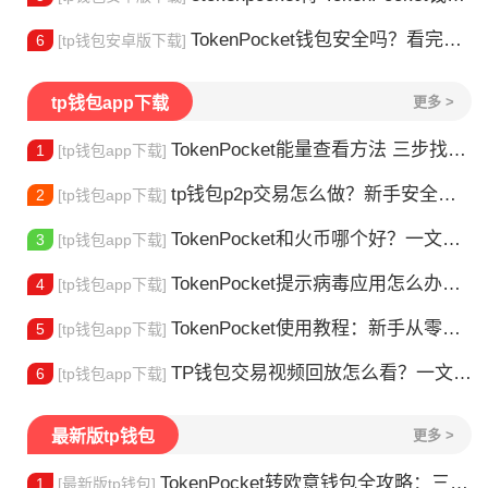
TokenPocket钱包安全吗？看完这篇你就懂了
6
[tp钱包安卓版下载]
tp钱包app下载
更多 >
TokenPocket能量查看方法 三步找到TRX能量余额
1
[tp钱包app下载]
tp钱包p2p交易怎么做？新手安全指南
2
[tp钱包app下载]
TokenPocket和火币哪个好？一文帮你理清选择
3
[tp钱包app下载]
TokenPocket提示病毒应用怎么办？原因全解析
4
[tp钱包app下载]
TokenPocket使用教程：新手从零学会钱包操作
5
[tp钱包app下载]
TP钱包交易视频回放怎么看？一文教你轻松找回
6
[tp钱包app下载]
最新版tp钱包
更多 >
TokenPocket转欧意钱包全攻略：三步完成资产转移
1
[最新版tp钱包]