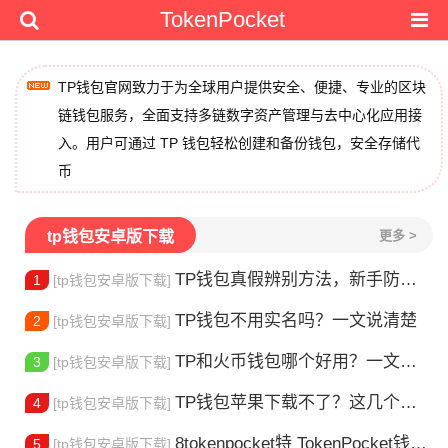
TokenPocket
TP钱包官网致力于为全球用户提供安全、便捷、专业的区块
链钱包服务，全面支持多链数字资产管理与去中心化应用接
入。用户可通过 TP 钱包轻松创建和备份钱包，安全存储代
币
tp钱包安卓版下载
更多 >
TP钱包真假辨别方法，新手防骗指南
1
[tp钱包安卓版下载]
TP钱包不用实名吗？一文说清楚
2
[tp钱包安卓版下载]
TP和火币钱包哪个好用？一文帮你选对加密钱包
3
[tp钱包安卓版下载]
TP钱包苹果下载不了？这几个原因你得知道
4
[tp钱包安卓版下载]
8tokenpocket特 TokenPocket钱包特色功能详解，新手老手都该知道
5
[tp钱包安卓版下载]