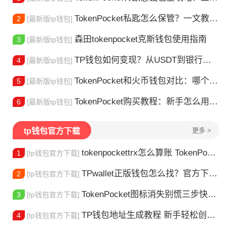
TokenPocket私匙怎么保管？一文教你守住钱包资产
2
[最新版tp钱包]
森田tokenpocket克斯钱包使用指南
3
[最新版tp钱包]
TP钱包如何变现？从USDT到银行卡的完整攻略
4
[最新版tp钱包]
TokenPocket和火币钱包对比：哪个更适合你？
5
[最新版tp钱包]
TokenPocket购买教程：新手怎么用TP钱包买币
6
[最新版tp钱包]
tp钱包官方下载
更多 >
tokenpockettrx怎么算账 TokenPocket TRX钱包账单怎么算？查账全攻略
1
[tp钱包官方下载]
TPwallet正版钱包怎么找？官方下载渠道全解析
2
[tp钱包官方下载]
TokenPocket图标消失别慌三步快速找回你的钱包
3
[tp钱包官方下载]
TP钱包地址生成教程 新手轻松创建钱包
4
[tp钱包官方下载]