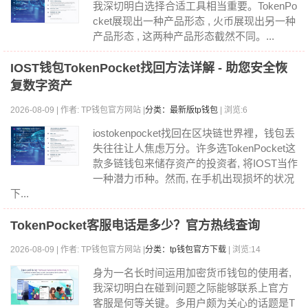
我深切明白选择合适工具相当重要。TokenPo
cket展现出一种产品形态 , 火币展现出另一种
产品形态 , 这两种产品形态截然不同。...
IOST钱包TokenPocket找回方法详解 - 助您安全恢
复数字资产
2026-08-09 | 作者: TP钱包官方网站 |
分类：最新版tp钱包
| 浏览:6
iostokenpocket找回在区块链世界裡，钱包丢
失往往让人焦虑万分。许多选TokenPocket这
款多链钱包来储存资产的投资者, 将IOST当作
一种潜力币种。然而, 在手机出现损坏的状况
下...
TokenPocket客服电话是多少？官方热线查询
2026-08-09 | 作者: TP钱包官方网站 |
分类：tp钱包官方下载
| 浏览:14
身为一名长时间运用加密货币钱包的使用者,
我深切明白在碰到问题之际能够联系上官方
客服是何等关键。多用户颇为关心的话题是T