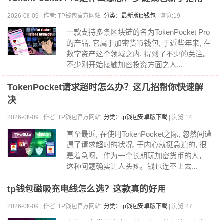
2026-08-09 | 作者: TP钱包官方网站 |
分类：最新版tp钱包
| 浏览:19
一款支持多条区块链的名为TokenPocket Pro
的产品, 它属于加密货币钱包, 于近些年来, 在
数字资产这个领域之内, 得到了不少的关注。
不少刚开始接触加密投资方面之人...
TokenPocket请求超时怎么办？这几招帮你快速解
决
2026-08-09 | 作者: TP钱包官方网站 |
分类：tp钱包安卓版下载
| 浏览:14
直至最近, 在使用TokenPocket之际, 忽然间遭
遇了请求超时的状况, 于内心就挺急迫的, 很
是着急呀。作为一个长期玩加密货币的人，
这种问题确实让人头疼。钱包连不上去...
tp钱包磁吸充电线怎么选？这款真的好用
2026-08-09 | 作者: TP钱包官方网站 |
分类：tp钱包安卓版下载
| 浏览:27