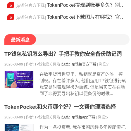
TokenPocket提现到账要多久？别把钱包当银行，看完这篇就懂了
5
[tp钱包官方下载]
TokenPocket下载图片在哪找？官方渠道最靠谱
6
[tp钱包官方下载]
最新消息
TP钱包私钥怎么导出？手把手教你安全备份助记词
2026-08-09 | 作者: TP钱包官方网站 |
分类：tp钱包官方下载
| 浏览:7
在数字货币世界里，私钥就是资产的唯一控
制权。存在着许多人, 他们运用TP钱包进行转
账交易时表现得极为熟练, 但是当实实在在地
到了非得要导出私钥以便备份的时候...
TokenPocket和火币哪个好？一文帮你理清选择
2026-08-09 | 作者: TP钱包官方网站 |
分类：tp钱包app下载
| 浏览:5
作为一名投资者, 我在币圈历经多年摸爬滚打,