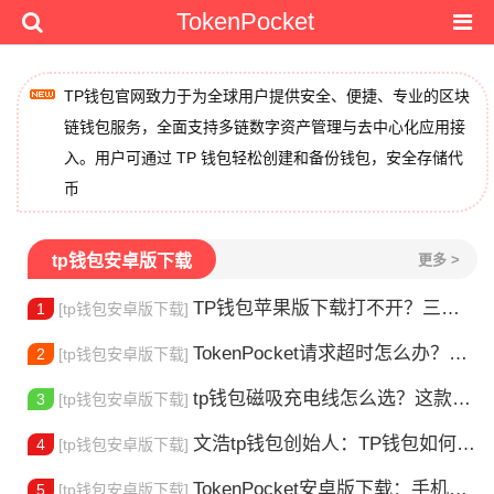
TokenPocket
TP钱包官网致力于为全球用户提供安全、便捷、专业的区块
链钱包服务，全面支持多链数字资产管理与去中心化应用接
入。用户可通过 TP 钱包轻松创建和备份钱包，安全存储代
币
tp钱包安卓版下载
更多 >
TP钱包苹果版下载打不开？三步解决下载问题
1
[tp钱包安卓版下载]
TokenPocket请求超时怎么办？这几招帮你快速解决
2
[tp钱包安卓版下载]
tp钱包磁吸充电线怎么选？这款真的好用
3
[tp钱包安卓版下载]
文浩tp钱包创始人：TP钱包如何改变数字资产管理
4
[tp钱包安卓版下载]
TokenPocket安卓版下载：手机多链钱包安装使用指南
5
[tp钱包安卓版下载]