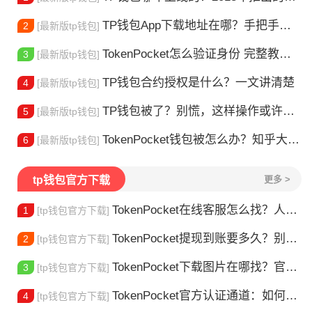
TP钱包App下载地址在哪？手把手教你安全下载
2
[最新版tp钱包]
TokenPocket怎么验证身份 完整教程分享 手把手教你完成KYC认证流程
3
[最新版tp钱包]
TP钱包合约授权是什么？一文讲清楚
4
[最新版tp钱包]
TP钱包被了？别慌，这样操作或许能找回
5
[最新版tp钱包]
TokenPocket钱包被怎么办？知乎大神防攻略
6
[最新版tp钱包]
tp钱包官方下载
更多 >
TokenPocket在线客服怎么找？人工客服快速接入攻略
1
[tp钱包官方下载]
TokenPocket提现到账要多久？别把钱包当银行，看完这篇就懂了
2
[tp钱包官方下载]
TokenPocket下载图片在哪找？官方渠道最靠谱
3
[tp钱包官方下载]
TokenPocket官方认证通道：如何找到真正的官方渠道
4
[tp钱包官方下载]