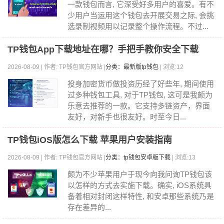
一款钱包而言, 它深受好多用户的喜爱。有不
少用户当运用这个钱包去开展交易之际, 会挑
选录制视频用以记录整个操作流程。不过...
TP钱包App下载地址在哪？手把手教你安全下载
2026-08-09 | 作者: TP钱包官方网站 |
分类：最新版tp钱包
| 浏览:12
投身加密货币做投资历经了好些年, 期间使用
过多种钱包工具, 对于TP钱包, 这可是我颇为
乐意去推荐的一款。它支持多链资产，界面
友好，对新手也很友好。时至今日...
TP钱包iOS版怎么下载 苹果用户安装指南
2026-08-09 | 作者: TP钱包官方网站 |
分类：tp钱包安卓版下载
| 浏览:13
颇为不少苹果用户于现今向我问询TP钱包该
以怎样的方式去实施下载。确实, iOS系统具
备着相对封闭这样特性, 和安卓那些系统乃是
存在差异的...