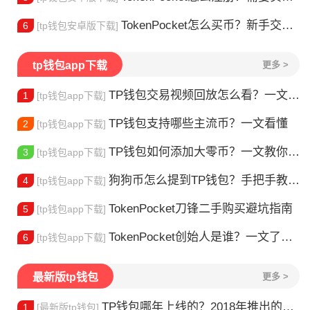
TokenPocket怎么买币？新手交易全流程详解
6
[tp钱包安卓版下载]
tp钱包app下载
更多 >
TP钱包交易视频回放怎么看？一文教你轻松找回
1
[tp钱包app下载]
TP钱包支持哪些主流币？一文看懂
2
[tp钱包app下载]
TP钱包如何添加大零币？一文教你轻松操作
3
[tp钱包app下载]
狗狗币怎么提到TP钱包？手把手教你安全转入
4
[tp钱包app下载]
TokenPocket刀锋二手购买避坑指南
5
[tp钱包app下载]
TokenPocket创始人是谁？一文了解李旭的加密钱包之路
6
[tp钱包app下载]
最新版tp钱包
更多 >
TP钱包哪年上线的？2018年推出的多链钱包全解析
1
[最新版tp钱包]