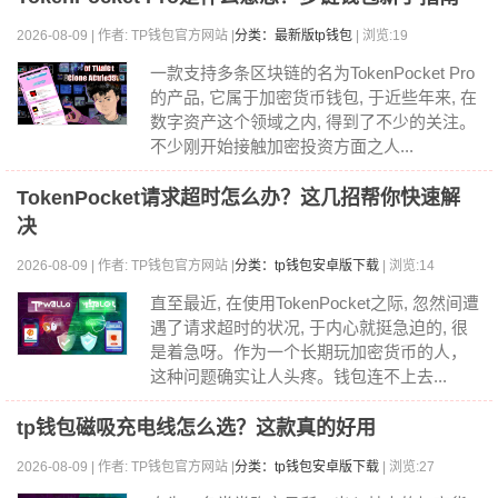
2026-08-09 | 作者: TP钱包官方网站 |
分类：最新版tp钱包
| 浏览:19
一款支持多条区块链的名为TokenPocket Pro
的产品, 它属于加密货币钱包, 于近些年来, 在
数字资产这个领域之内, 得到了不少的关注。
不少刚开始接触加密投资方面之人...
TokenPocket请求超时怎么办？这几招帮你快速解
决
2026-08-09 | 作者: TP钱包官方网站 |
分类：tp钱包安卓版下载
| 浏览:14
直至最近, 在使用TokenPocket之际, 忽然间遭
遇了请求超时的状况, 于内心就挺急迫的, 很
是着急呀。作为一个长期玩加密货币的人，
这种问题确实让人头疼。钱包连不上去...
tp钱包磁吸充电线怎么选？这款真的好用
2026-08-09 | 作者: TP钱包官方网站 |
分类：tp钱包安卓版下载
| 浏览:27