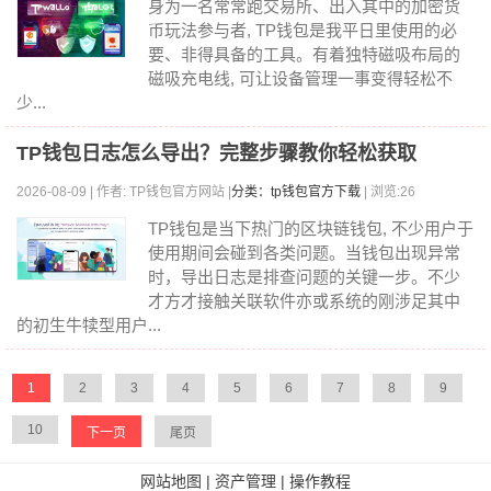
身为一名常常跑交易所、出入其中的加密货
币玩法参与者, TP钱包是我平日里使用的必
要、非得具备的工具。有着独特磁吸布局的
磁吸充电线, 可让设备管理一事变得轻松不
少...
TP钱包日志怎么导出？完整步骤教你轻松获取
2026-08-09 | 作者: TP钱包官方网站 |
分类：tp钱包官方下载
| 浏览:26
TP钱包是当下热门的区块链钱包, 不少用户于
使用期间会碰到各类问题。当钱包出现异常
时，导出日志是排查问题的关键一步。不少
才方才接触关联软件亦或系统的刚涉足其中
的初生牛犊型用户...
1
2
3
4
5
6
7
8
9
10
下一页
尾页
网站地图
|
资产管理
|
操作教程