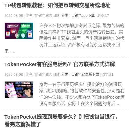
TP钱包转账教程：如何把币转到交易所或地址
2026-08-08 | 作者: TP钱包官方网站 |
分类：tp钱包app下载
| 浏览:17
许多人在初次接触加密货币之际, 最为苦恼的
便是怎样将TP钱包里头的资产给转出去。实
际操作并非繁杂, 然而一旦出现转错地址的状
况并且选错链, 资产极有可能永远都找不回
来。...
TokenPocket有客服电话吗？官方联系方式详解
2026-08-08 | 作者: TP钱包官方网站 |
分类：tp钱包安卓版下载
| 浏览:21
身为一名于币圈历经多年摸爬滚打的资深玩
家, 我深切知晓, 钱包软件的安全性, 那可是我
们的生命线。不少人都在询问TokenPocket有
没有客服电话, 实际上在这个问题的背后...
TokenPocket提现到账要多久？别把钱包当银行，
看完这篇就懂了