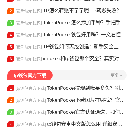
TP怎么转账不了了呢 TP转账失败？这5个原因最常见，一文解决你的转账焦虑
2
[最新版tp钱包]
TokenPocket怎么添加币种？手把手教你自定义代币
3
[最新版tp钱包]
TokenPocket钱包好用吗？一文看懂核心功能特点
4
[最新版tp钱包]
TP钱包如何离线创建：新手安全上链指南
5
[最新版tp钱包]
imtoken和tp钱包哪个安全？真实对比告诉你
6
[最新版tp钱包]
tp钱包官方下载
更多 >
TokenPocket提现到账要多久？别把钱包当银行，看完这篇就懂了
1
[tp钱包官方下载]
TokenPocket下载图片在哪找？官方渠道最靠谱
2
[tp钱包官方下载]
TokenPocket官方认证通道：如何找到真正的官方渠道
3
[tp钱包官方下载]
tp钱包安卓中文版怎么用 详细安装教程
4
[tp钱包官方下载]