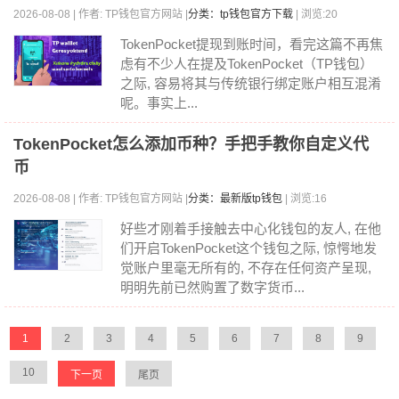
2026-08-08 | 作者: TP钱包官方网站 |
分类：tp钱包官方下载
| 浏览:20
TokenPocket提现到账时间，看完这篇不再焦
虑有不少人在提及TokenPocket（TP钱包）
之际, 容易将其与传统银行绑定账户相互混淆
呢。事实上...
TokenPocket怎么添加币种？手把手教你自定义代
币
2026-08-08 | 作者: TP钱包官方网站 |
分类：最新版tp钱包
| 浏览:16
好些才刚着手接触去中心化钱包的友人, 在他
们开启TokenPocket这个钱包之际, 惊愕地发
觉账户里毫无所有的, 不存在任何资产呈现,
明明先前已然购置了数字货币...
1
2
3
4
5
6
7
8
9
10
下一页
尾页