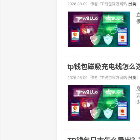
2026-08-09 | 作者: TP钱包官方网站 |
分类：
直
tp钱包磁吸充电线怎么
2026-08-09 | 作者: TP钱包官方网站 |
分类：
少