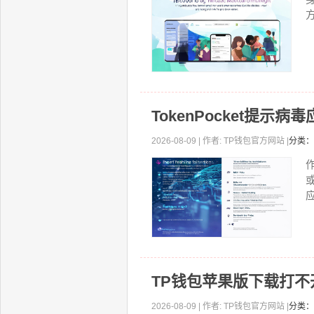
TokenPocket提示
2026-08-09 | 作者: TP钱包官方网站 |
分类：
应
TP钱包苹果版下载打
2026-08-09 | 作者: TP钱包官方网站 |
分类：