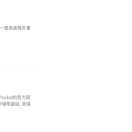
我一直高度格外重
Pocket的官方网
铺垫基础, 是保