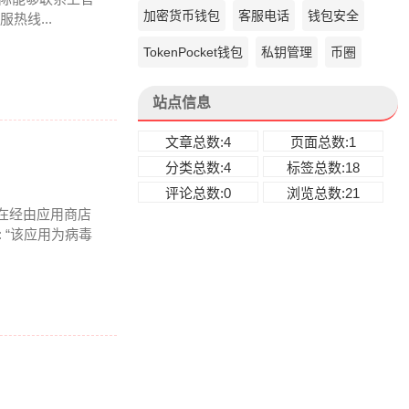
加密货币钱包
客服电话
钱包安全
热线...
TokenPocket钱包
私钥管理
币圈
站点信息
文章总数:4
页面总数:1
分类总数:4
标签总数:18
评论总数:0
浏览总数:21
友在经由应用商店
 “该应用为病毒