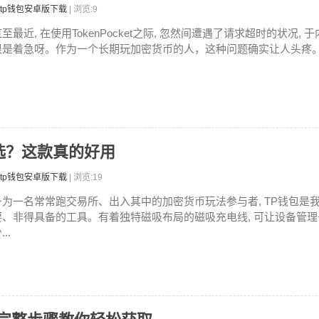
tp钱包安卓版下载
| 浏览:9
至最近, 在使用TokenPocket之际, 忽然间遭遇了请求超时的状况, 
很是着急呀。作为一个长期玩加密货币的人，这种问题确实让人头疼。钱
选？这款真的好用
tp钱包安卓版下载
| 浏览:19
身为一名常常跑交易所、出入其中的加密货币玩法参与者, TP钱包是
要、非得具备的工具。有着独特磁吸布局的磁吸充电线, 可让设备管
...