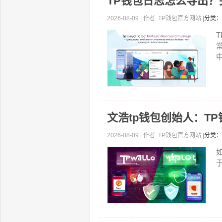
TP钱包日志怎么导出
2026-08-09 | 作者: TP钱包官方网站 |
分类：
文浩tp钱包创始人：T
2026-08-09 | 作者: TP钱包官方网站 |
分类：