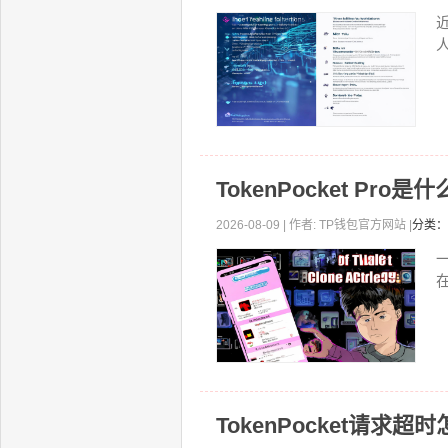
TokenPocket P
2026-08-09 | 作者: TP钱包官方网站 |
分类：
一
TokenPocket请