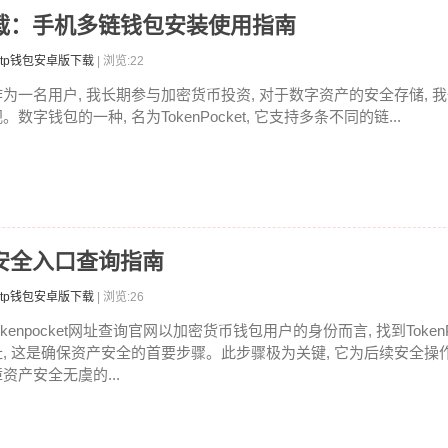
卓版下载：手机多链钱包安装使用指南
tp钱包安卓版下载
| 浏览:22
作为一名用户, 我长期参与加密货币投资, 对于数字资产的安全存储, 
。数字钱包的一种, 名为TokenPocket, 它支持多条不同的链...
查？安全入口查询指南
tp钱包安卓版下载
| 浏览:26
okenpocket网址查询官网以加密货币钱包用户的身份而言, 找到Token
址, 这是确保资产安全的首要步骤。此步骤极为关键, 它为后续安全操作
资产安全无虞的...