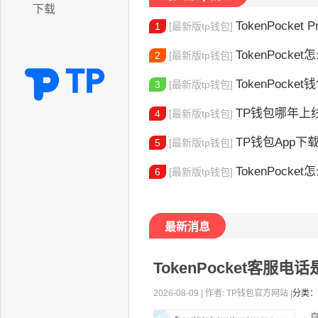
下载
TokenPocket P
1
[最新版tp钱包]
TokenPocket怎
2
[最新版tp钱包]
TokenPocke
3
[最新版tp钱包]
TP钱包哪年上线的？2
4
[最新版tp钱包]
TP钱包App下载地址
5
[最新版tp钱包]
TokenPocket怎么验证身份 完
6
[最新版tp钱包]
最新消息
TokenPocket客服
2026-08-09 | 作者: TP钱包官方网站 |
分类：