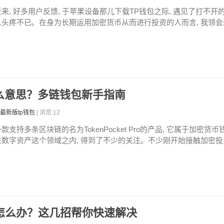
近来, 好多用户反馈, 于苹果设备那儿下载TP钱包之际, 遇见了打不开的
人头疼不已。在身为长期运用加密货币从而进行投资的人而言, 我领会这
ro是什么意思？多链钱包新手指南
最新版tp钱包
| 浏览:12
款支持多条区块链的名为TokenPocket Pro的产品, 它属于加密货币
在数字资产这个领域之内, 得到了不少的关注。不少刚开始接触加密投资
求超时怎么办？这几招帮你快速解决