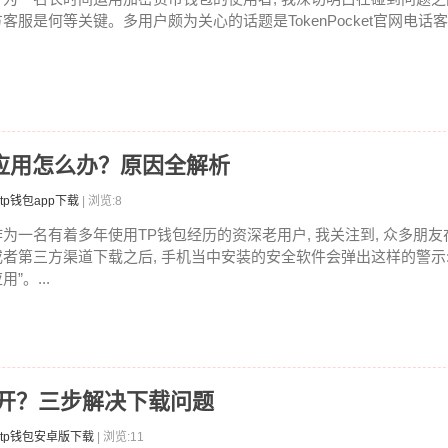
方客服是何等关键。多用户颇为关心的话题是TokenPocket官网电话客服
病毒应用怎么办？原因全解析
tp钱包app下载
| 浏览:8
作为一名有着多年使用TP钱包经历的资深老用户, 我关注到, 众多朋
或者第三方渠道下载之后, 手机当中安装的安全软件会弹出这样的警示:
用”。...
不开？三步解决下载问题
tp钱包安卓版下载
| 浏览:11