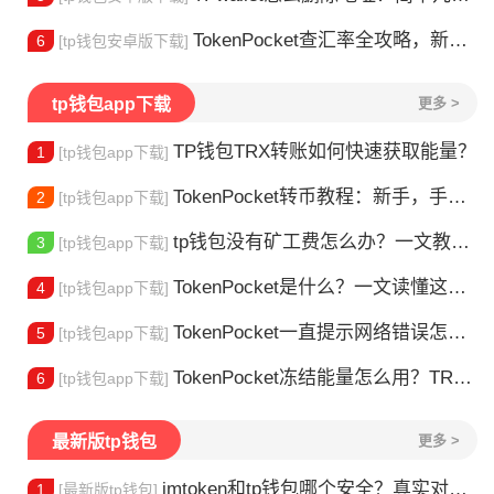
TokenPocket查汇率全攻略，新手一看就会
6
[tp钱包安卓版下载]
tp钱包app下载
更多 >
TP钱包TRX转账如何快速获取能量？
1
[tp钱包app下载]
TokenPocket转币教程：新手，手续费全解析
2
[tp钱包app下载]
tp钱包没有矿工费怎么办？一文教你解决转账问题
3
[tp钱包app下载]
TokenPocket是什么？一文读懂这款热门多链钱包
4
[tp钱包app下载]
TokenPocket一直提示网络错误怎么办？这几个方法帮你快速解决
5
[tp钱包app下载]
TokenPocket冻结能量怎么用？TRX冻结获取能量详解
6
[tp钱包app下载]
最新版tp钱包
更多 >
imtoken和tp钱包哪个安全？真实对比告诉你
1
[最新版tp钱包]