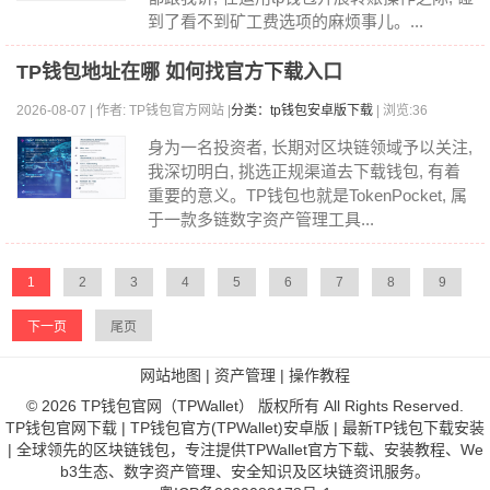
到了看不到矿工费选项的麻烦事儿。...
TP钱包地址在哪 如何找官方下载入口
2026-08-07 | 作者: TP钱包官方网站 |
分类：tp钱包安卓版下载
| 浏览:36
身为一名投资者, 长期对区块链领域予以关注,
我深切明白, 挑选正规渠道去下载钱包, 有着
重要的意义。TP钱包也就是TokenPocket, 属
于一款多链数字资产管理工具...
1
2
3
4
5
6
7
8
9
下一页
尾页
网站地图
|
资产管理
|
操作教程
© 2026 TP钱包官网（TPWallet） 版权所有 All Rights Reserved.
TP钱包官网下载 | TP钱包官方(TPWallet)安卓版 | 最新TP钱包下载安装
| 全球领先的区块链钱包，专注提供TPWallet官方下载、安装教程、We
b3生态、数字资产管理、安全知识及区块链资讯服务。