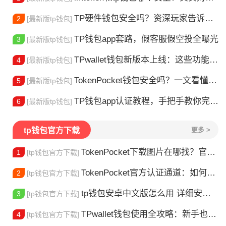
TP硬件钱包安全吗？资深玩家告诉你真相
2
[最新版tp钱包]
TP钱包app套路，假客服假空投全曝光
3
[最新版tp钱包]
TPwallet钱包新版本上线：这些功能升级值得体验
4
[最新版tp钱包]
TokenPocket钱包安全吗？一文看懂真实风险
5
[最新版tp钱包]
TP钱包app认证教程，手把手教你完成身份验证
6
[最新版tp钱包]
tp钱包官方下载
更多 >
TokenPocket下载图片在哪找？官方渠道最靠谱
1
[tp钱包官方下载]
TokenPocket官方认证通道：如何找到真正的官方渠道
2
[tp钱包官方下载]
tp钱包安卓中文版怎么用 详细安装教程
3
[tp钱包官方下载]
TPwallet钱包使用全攻略：新手也能快速上手掌握
4
[tp钱包官方下载]