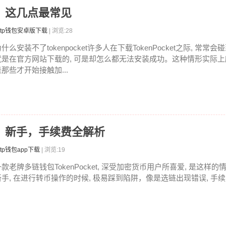
失败？这几点最常见
tp钱包安卓版下载
| 浏览:28
什么安装不了tokenpocket许多人在下载TokenPocket之际, 常常
就是在官方网站下载的, 可是却怎么都无法安装成功。这种情形实际
是那些才开始接触加...
教程：新手，手续费全解析
tp钱包app下载
| 浏览:19
款老牌多链钱包TokenPocket, 深受加密货币用户所喜爱, 是这样的
新手, 在进行转币操作的时候, 极易踩到陷阱，像是选链出现错误, 手续费