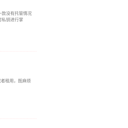
包, 一款没有托管情况
对私钥进行掌
或者租用，既麻烦