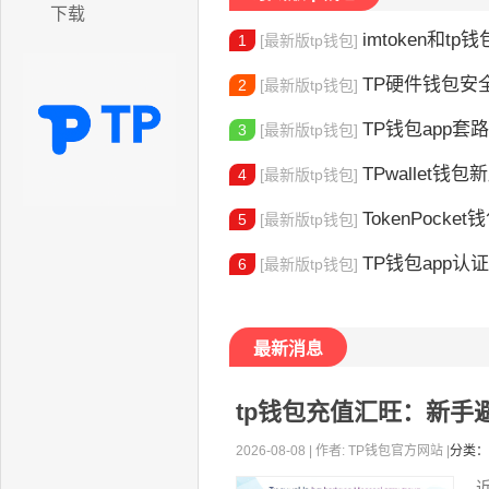
下载
imtoken和tp钱
1
[最新版tp钱包]
TP硬件钱包安全吗
2
[最新版tp钱包]
TP钱包app套路
3
[最新版tp钱包]
TPwallet钱包新版
4
[最新版tp钱包]
TokenPocket
5
[最新版tp钱包]
TP钱包app认证教程
6
[最新版tp钱包]
最新消息
tp钱包充值汇旺：新手
2026-08-08 | 作者: TP钱包官方网站 |
分类：