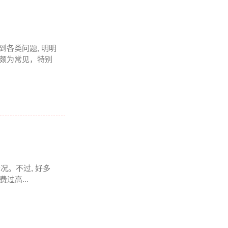
会碰到各类问题, 明明
上颇为常见，特别
情况。不过, 好多
过高...