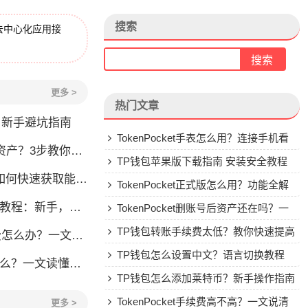
搜索
去中心化应用接
更多 >
热门文章
：新手避坑指南
TokenPocket手表怎么用？连接手机看
教你轻松导入代币和NFT
行情教程
TP钱包苹果版下载指南 安装安全教程
如何快速获取能量？
TokenPocket正式版怎么用？功能全解
程：新手，手续费全解析
析与安全使用指南
TokenPocket删账号后资产还在吗？一
文讲清楚
TP钱包转账手续费太低？教你快速提高
？一文教你解决转账问题
Gas费
TP钱包怎么设置中文？语言切换教程
一文读懂这款热门多链钱包
TP钱包怎么添加莱特币？新手操作指南
TokenPocket手续费高不高？一文说清
更多 >