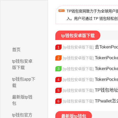
TP钱包官网致力于为全球用户
入。用户可通过 TP 钱包轻松
tp钱包安卓版下载
去TokenPocke
1
[tp钱包安卓版下载]
首页
TokenPock
2
[tp钱包安卓版下载]
tp钱包安卓
版下载
TokenPocke
3
[tp钱包安卓版下载]
tp钱包app下
TokenPock
4
[tp钱包安卓版下载]
载
TP钱包地址在
5
[tp钱包安卓版下载]
最新版tp钱
TPwallet怎么
6
[tp钱包安卓版下载]
包
tp钱包官方
最新版tp钱包