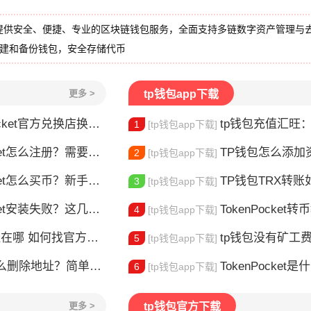
提供安全、便捷、专业的区块链钱包服务，全面支持多链数字资产管理与
创建和备份钱包，安全存储代币
更多 >
tp钱包app下载
t官方兑换店换币，这几个坑别再踩了
tp钱包充值汇旺
1
[tp钱包app下载]
et怎么注册？需要实名认证吗？
TP钱包怎么添加资产？3步
2
[tp钱包app下载]
t怎么买币？新手交易全流程详解
TP钱包TRX转账
3
[tp钱包app下载]
et安装失败？这几点最常见
TokenPocket转币教
4
[tp钱包app下载]
哪 如何找官方下载入口
tp钱包没有矿工费怎么办
5
[tp钱包app下载]
删除地址？简单几步教你移除多余钱包
TokenPocket是什么？
6
[tp钱包app下载]
更多 >
tp钱包官方下载