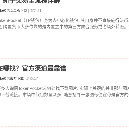
买币？新手交易全流程详解
tp钱包安卓版下载
| 浏览:21
TokenPocket（TP钱包）身为去中心化钱包, 其自身并不直接施行法币
呢, 购置货币大多依靠的是内置之中的第三方聚合服务或者场外转账。针
图片在哪找？官方渠道最靠谱
tp钱包官方下载
| 浏览:17
好多人询问TokenPocket去何处找下载图片, 实际上关键的并非那些图
的下载链接。市场中假包数量众多, 随意搜寻一张图标便宣称是官方的情