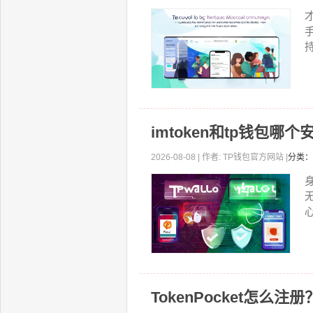
持
imtoken和tp钱包
2026-08-08 | 作者: TP钱包官方网站 |
分类：
心
TokenPocket怎么