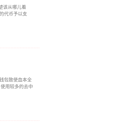
清楚该从哪儿着
万的代币予以支
错钱包致使血本全
用户使用较多的去中