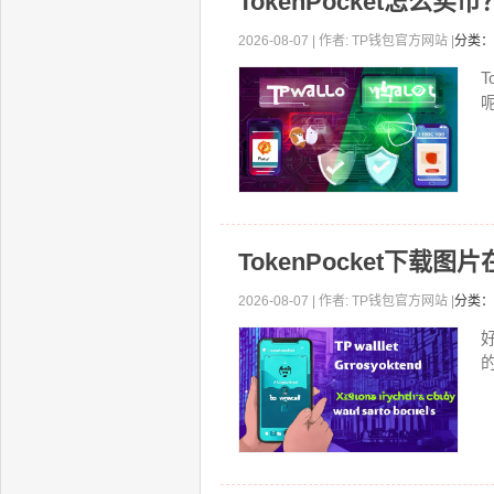
TokenPocket怎么
2026-08-07 | 作者: TP钱包官方网站 |
分类：
TokenPocket下载
2026-08-07 | 作者: TP钱包官方网站 |
分类：