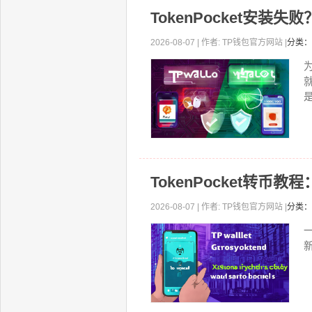
TokenPocket安装
2026-08-07 | 作者: TP钱包官方网站 |
分类：
为
TokenPocket转币
2026-08-07 | 作者: TP钱包官方网站 |
分类：
一