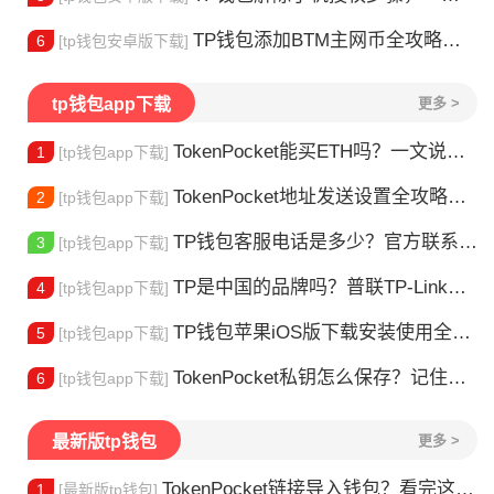
TP钱包添加BTM主网币全攻略，新手也能轻松上手
6
[tp钱包安卓版下载]
tp钱包app下载
更多 >
TokenPocket能买ETH吗？一文说清购买方式
1
[tp钱包app下载]
TokenPocket地址发送设置全攻略：快速添加常用联系人并安全转账
2
[tp钱包app下载]
TP钱包客服电话是多少？官方联系方式全解析
3
[tp钱包app下载]
TP是中国的品牌吗？普联TP-Link公司背景介绍
4
[tp钱包app下载]
TP钱包苹果iOS版下载安装使用全攻略
5
[tp钱包app下载]
TokenPocket私钥怎么保存？记住这几点就够了
6
[tp钱包app下载]
最新版tp钱包
更多 >
TokenPocket链接导入钱包？看完这篇就懂了
1
[最新版tp钱包]