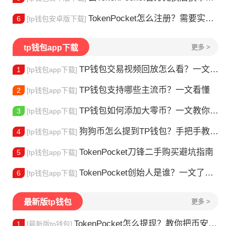
TokenPocket怎么注册？需要实名认证吗？
6
[tp钱包安卓版下载]
tp钱包app下载
更多 >
TP钱包交易视频回放怎么看？一文教你轻松找回
1
[tp钱包app下载]
TP钱包支持哪些主流币？一文看懂
2
[tp钱包app下载]
TP钱包如何添加大零币？一文教你轻松操作
3
[tp钱包app下载]
狗狗币怎么提到TP钱包？手把手教你安全转入
4
[tp钱包app下载]
TokenPocket刀锋二手购买避坑指南
5
[tp钱包app下载]
TokenPocket创始人是谁？一文了解李旭的加密钱包之路
6
[tp钱包app下载]
最新版tp钱包
更多 >
TokenPocket怎么提现？教你把币安全换成现金
1
[最新版tp钱包]