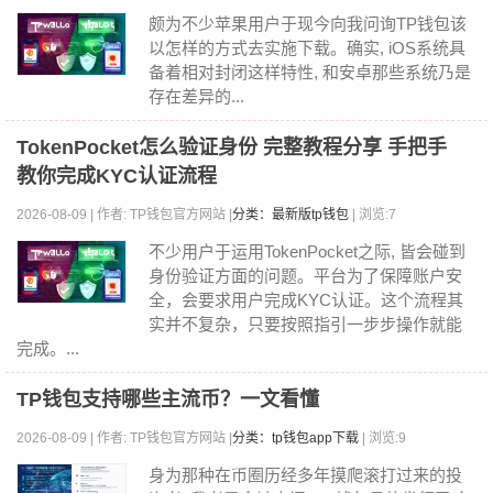
颇为不少苹果用户于现今向我问询TP钱包该
以怎样的方式去实施下载。确实, iOS系统具
备着相对封闭这样特性, 和安卓那些系统乃是
存在差异的...
TokenPocket怎么验证身份 完整教程分享 手把手
教你完成KYC认证流程
2026-08-09 | 作者: TP钱包官方网站 |
分类：最新版tp钱包
| 浏览:7
不少用户于运用TokenPocket之际, 皆会碰到
身份验证方面的问题。平台为了保障账户安
全，会要求用户完成KYC认证。这个流程其
实并不复杂，只要按照指引一步步操作就能
完成。...
TP钱包支持哪些主流币？一文看懂
2026-08-09 | 作者: TP钱包官方网站 |
分类：tp钱包app下载
| 浏览:9
身为那种在币圈历经多年摸爬滚打过来的投