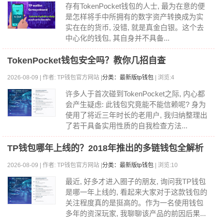
存有TokenPocket钱包的人士, 最为在意的便
是怎样将手中所拥有的数字资产转换成为实
实在在的货币, 没错, 就是真金白银。这个去
中心化的钱包, 其自身并不具备...
TokenPocket钱包安全吗？教你几招自查
2026-08-09 | 作者: TP钱包官方网站 |
分类：最新版tp钱包
| 浏览:4
许多人于首次碰到TokenPocket之际, 内心都
会产生疑虑: 此钱包究竟能不能信赖呢? 身为
使用了将近三年时长的老用户, 我归纳整理出
了若干具备实用性质的自我检查方法...
TP钱包哪年上线的？2018年推出的多链钱包全解析
2026-08-09 | 作者: TP钱包官方网站 |
分类：最新版tp钱包
| 浏览:10
最近, 好多才进入圈子的朋友, 询问我TP钱包
是哪一年上线的, 看起来大家对于这款钱包的
关注程度真的是挺高的。作为一名使用钱包
多年的资深玩家, 我聊聊该产品的前因后果...