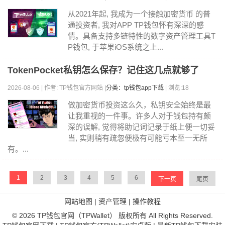
从2021年起, 我成为一个接触加密货币 的普
通投资者, 我对APP TP钱包怀有深深的感
情。具备支持多链特性的数字资产管理工具T
P钱包, 于苹果iOS系统之上...
TokenPocket私钥怎么保存？记住这几点就够了
2026-08-06 | 作者: TP钱包官方网站 |
分类：tp钱包app下载
| 浏览:18
做加密货币投资这么久，私钥安全始终是最
让我重视的一件事。许多人对于钱包持有颇
深的误解, 觉得将助记词记录于纸上便一切妥
当, 实则稍有疏忽便极有可能亏本至一无所
有。...
1
2
3
4
5
6
下一页
尾页
网站地图
|
资产管理
|
操作教程
© 2026 TP钱包官网（TPWallet） 版权所有 All Rights Reserved.