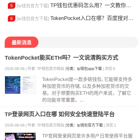
TP钱包优惠码怎么用？一文教你省钱攻略
5
[tp钱包官方下载]
TokenPocket入口在哪？百度搜对地方防钓鱼
6
[tp钱包官方下载]
最新消息
TokenPocket能买ETH吗？一文说清购买方式
2026-08-06 | 作者: TP钱包官方网站 |
分类：tp钱包app下载
| 浏览:6
TokenPocket是一款多链钱包, 它能够支持多
种加密货币的存储, 以及多种加密货币的交
易。对于想要购买ETH的用户来说，了解它
的功能非常重要。...
TP登录网页入口在哪 如何安全快速登陆平台
2026-08-06 | 作者: TP钱包官方网站 |
分类：tp钱包官方下载
| 浏览:1
TP官网登录网页是许多用户日常使用平台服