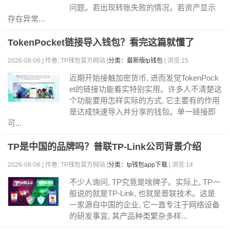
问题。若出现转账失败的情况，若资产显示
存在异常...
TokenPocket链接导入钱包？看完这篇就懂了
2026-08-06 | 作者: TP钱包官方网站 |
分类：最新版tp钱包
| 浏览:15
近期开始接触加密货币, 进而发觉TokenPock
et的链接功能着实特别实用。许多人不清楚这
个功能要用怎样实际的方式, 它主要有的作用
是达成快速导入并分享的钱包。单一链接即
可...
TP是中国的品牌吗？普联TP-Link公司背景介绍
2026-08-06 | 作者: TP钱包官方网站 |
分类：tp钱包app下载
| 浏览:14
不少人询问, TP究竟是啥牌子。实际上, TP一
般说的就是TP-Link, 也就是普联技术。这是
一家源自中国的企业, 它一直专注于网络设备
的研发事宜, 其产品种类繁杂多样...