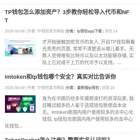
TP钱包怎么添加资产？3步教你轻松导入代币和NF
T
2026-08-08 | 作者: TP钱包官方网站 |
分类：tp钱包app下载
| 浏览:14
才开始接触加密货币的友人, 开启TP钱包瞅着
光秃秃的页面, 常常不清楚该从哪儿着手。无
数人觉得唯有比特币以及以太坊能够存储, 实
际上它对成千上万的代币予以支持。...
imtoken和tp钱包哪个安全？真实对比告诉你
2026-08-08 | 作者: TP钱包官方网站 |
分类：最新版tp钱包
| 浏览:16
身为在币圈历经多年摸爬滚打的资深玩家, 我
目睹过超多的人鉴于选错钱包致使血本全
无。imtoken是国内用户使用较多的去中心化
钱包, tp钱包也是国内用户使用较多的去中心
化钱包...