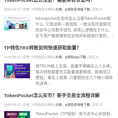
TokenPocket怎么注册？需要实名认证吗？
2026-08-07 | 作者: TP钱包官方网站 |
分类：tp钱包安卓版下载
| 浏览:27
tokenpocket实名吗怎么注册TokenPocket是
什么, 它是这样一款钱包, 一款没有托管情况
的去中心化数字钱包, 其核心逻辑在于什么,
在于用户能够做到完全地对私钥进行掌控。...
TP钱包TRX转账如何快速获取能量？
2026-08-07 | 作者: TP钱包官方网站 |
分类：tp钱包app下载
| 浏览:25
做TRON链上交易，能量不够确实让人头疼。
每次转账都要先买能量或者租用，既麻烦又
费钱。事实上就算, 只要把控住几个微小琐碎
的诀窍...
TokenPocket怎么买币？新手交易全流程详解
2026-08-07 | 作者: TP钱包官方网站 |
分类：tp钱包安卓版下载
| 浏览:25
TokenPocket（TP钱包）身为去中心化钱包,