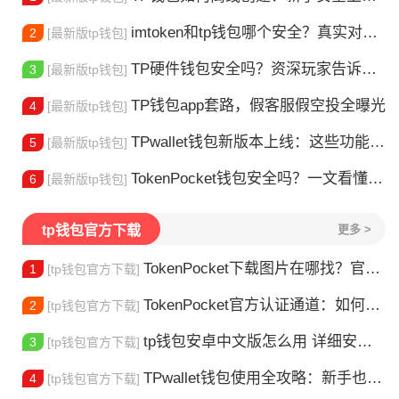
imtoken和tp钱包哪个安全？真实对比告诉你
2
[最新版tp钱包]
TP硬件钱包安全吗？资深玩家告诉你真相
3
[最新版tp钱包]
TP钱包app套路，假客服假空投全曝光
4
[最新版tp钱包]
TPwallet钱包新版本上线：这些功能升级值得体验
5
[最新版tp钱包]
TokenPocket钱包安全吗？一文看懂真实风险
6
[最新版tp钱包]
tp钱包官方下载
更多 >
TokenPocket下载图片在哪找？官方渠道最靠谱
1
[tp钱包官方下载]
TokenPocket官方认证通道：如何找到真正的官方渠道
2
[tp钱包官方下载]
tp钱包安卓中文版怎么用 详细安装教程
3
[tp钱包官方下载]
TPwallet钱包使用全攻略：新手也能快速上手掌握
4
[tp钱包官方下载]