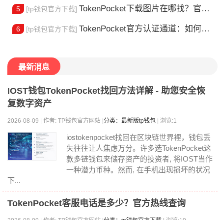
TokenPocket下载图片在哪找？官方渠道最靠谱
5
[tp钱包官方下载]
TokenPocket官方认证通道：如何找到真正的官方渠道
6
[tp钱包官方下载]
最新消息
IOST钱包TokenPocket找回方法详解 - 助您安全恢
复数字资产
2026-08-09 | 作者: TP钱包官方网站 |
分类：最新版tp钱包
| 浏览:1
iostokenpocket找回在区块链世界裡，钱包丢
失往往让人焦虑万分。许多选TokenPocket这
款多链钱包来储存资产的投资者, 将IOST当作
一种潜力币种。然而, 在手机出现损坏的状况
下...
TokenPocket客服电话是多少？官方热线查询