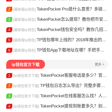
TokenPocket Pro是什么意思？多链钱包新手指南
2
[最新版tp钱包]
TokenPocket怎么提现？教你把币安全换成现金
3
[最新版tp钱包]
TokenPocket钱包安全吗？教你几招自查
4
[最新版tp钱包]
TP钱包哪年上线的？2018年推出的多链钱包全解析
5
[最新版tp钱包]
TP钱包App下载地址在哪？手把手教你安全下载
6
[最新版tp钱包]
tp钱包官方下载
更多 >
TokenPocket客服电话是多少？官方热线查询
1
[tp钱包官方下载]
TP钱包日志怎么导出？完整步骤教你轻松获取
2
[tp钱包官方下载]
TokenPocket在线客服怎么找？人工客服快速接入攻略
3
[tp钱包官方下载]
TokenPocket提现到账要多久？别把钱包当银行，看完这篇就懂了
4
[tp钱包官方下载]