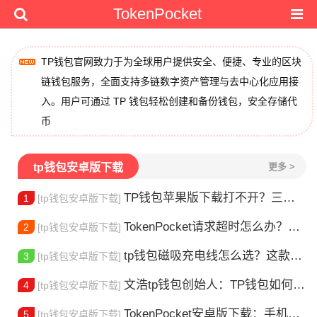
TokenPocket
TP钱包官网致力于为全球用户提供安全、便捷、专业的区块
链钱包服务，全面支持多链数字资产管理与去中心化应用接
入。用户可通过 TP 钱包轻松创建和备份钱包，安全存储代
币
tp钱包安卓版下载
更多 >
TP钱包苹果版下载打不开？三步解决下载问题
1
[tp钱包安卓版下载]
TokenPocket请求超时怎么办？这几招帮你快速解决
2
[tp钱包安卓版下载]
tp钱包磁吸充电线怎么选？这款真的好用
3
[tp钱包安卓版下载]
文浩tp钱包创始人：TP钱包如何改变数字资产管理
4
[tp钱包安卓版下载]
TokenPocket安卓版下载：手机多链钱包安装使用指南
5
[tp钱包安卓版下载]