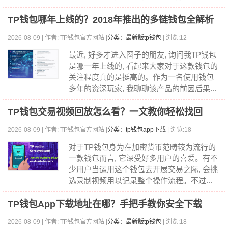
TP钱包哪年上线的？2018年推出的多链钱包全解析
2026-08-09 | 作者: TP钱包官方网站 |
分类：最新版tp钱包
| 浏览:12
最近, 好多才进入圈子的朋友, 询问我TP钱包
是哪一年上线的, 看起来大家对于这款钱包的
关注程度真的是挺高的。作为一名使用钱包
多年的资深玩家, 我聊聊该产品的前因后果...
TP钱包交易视频回放怎么看？一文教你轻松找回
2026-08-09 | 作者: TP钱包官方网站 |
分类：tp钱包app下载
| 浏览:18
对于TP钱包身为在加密货币范畴较为流行的
一款钱包而言, 它深受好多用户的喜爱。有不
少用户当运用这个钱包去开展交易之际, 会挑
选录制视频用以记录整个操作流程。不过...
TP钱包App下载地址在哪？手把手教你安全下载
2026-08-09 | 作者: TP钱包官方网站 |
分类：最新版tp钱包
| 浏览:18