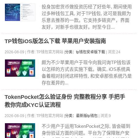
投身加密货币做投资历经了好些年, 期间使用
过多种钱包工具, 对于TP钱包, 这可是我颇为
乐意去推荐的一款。它支持多链资产，界面
友好，对新手也很友好。时至今日...
TP钱包iOS版怎么下载 苹果用户安装指南
2026-08-09 | 作者: TP钱包官方网站 |
分类：tp钱包安卓版下载
| 浏览:24
颇为不少苹果用户于现今向我问询TP钱包该
以怎样的方式去实施下载。确实, iOS系统具
备着相对封闭这样特性, 和安卓那些系统乃是
存在差异的...
TokenPocket怎么验证身份 完整教程分享 手把手
教你完成KYC认证流程
2026-08-09 | 作者: TP钱包官方网站 |
分类：最新版tp钱包
| 浏览:9
不少用户于运用TokenPocket之际, 皆会碰到
身份验证方面的问题。平台为了保障账户安