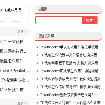
搜索
去中心化应用接
更多 >
热门文章
一文读懂这款热门多链钱包
TokenPocket手表怎么用？连接手机看
怎么办？这几个方法帮你快速解决
行情教程
TP钱包怎么设置中文？语言切换教程
么用？TRX冻结获取能量详解
TP钱包苹果版下载指南 安装安全教程
allet要不要充TRX？一文说清
TokenPocket正式版怎么用？功能全解
析与安全使用指南
TP钱包转账手续费太低？教你快速提高
格走势与操作建议
Gas费
TP钱包怎么添加莱特币？新手操作指南
钱？这几种情况你可能遇到过
TokenPocket删账号后资产还在吗？一
文讲清楚
TP钱包是什么背景？一文看懂这个多链
更多 >