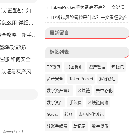
钱包的来头
TokenPocket手续费高不高？一文说清
通道：如何找到真正的官方渠道
楚
TP钱包风险管控是什么？一文看懂资产
么用 详细安装教程
安全核心
最新留言
略：新手也能快速上手掌握
币燃烧最值钱？
标签列表
如何安全快速登陆平台
TP钱包
加密货币
资产管理
热钱包
名认证与灰产风险全解析
资产安全
TokenPocket
多链钱包
数字资产管理
区块链
去中心化
数字资产
手续费
区块链网络
Gas费
转账
去中心化钱包
转账手续费
助记词
数字货币
爱。它支持以太