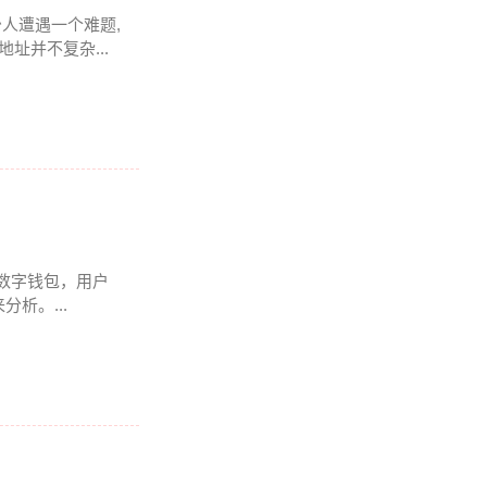
少人遭遇一个难题,
址并不复杂...
多链数字钱包，用户
析。...