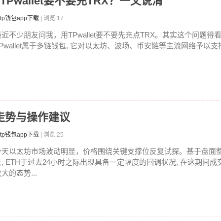
吗 TPwallet要不要充TRX？一文说清
tp钱包app下载
| 浏览:17
最近不少朋友问我，用TPwallet要不要先充点TRX。其实这个问题
TPwallet属于多链钱包, 它对以太坊、波场、币安链等主流网络予以支持.
走势与操作建议
tp钱包app下载
| 浏览:25
今天以太坊市场波动明显，价格围绕关键支撑位反复试探。基于盘面
去, ETH于过去24小时之际出现具备一定幅度的回调状况, 在这期间
大的态势...