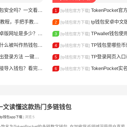
钱包安全吗？一文看懂真实风险
TokenPocket官方认证
1
[tp钱包官方下载]
，手把手教你完成身份验证
tp钱包安卓中文版怎
2
[tp钱包官方下载]
版网址是多少？一文教你安全下载
TPwallet钱包使用全攻
3
[tp钱包官方下载]
什么被叫作热钱包？一文讲清楚
TP钱包里哪些
4
[tp钱包官方下载]
登录方法 一键切换账号超简单
TP登录网页入口在哪 
5
[tp钱包官方下载]
链接导入钱包？看完这篇就懂了
TokenPocket实
6
[tp钱包官方下载]
什么？一文读懂这款热门多链钱包
tp钱包app下载
| 浏览:5
一款名为TokenPocket的多链数字钱包, 在加密货币领域深受用户喜