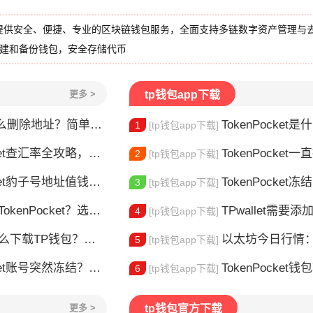
提供安全、便捷、专业的区块链钱包服务，全面支持多链数字资产管理与
创建和备份钱包，安全存储代币
更多 >
tp钱包app下载
删除地址？简单几步教你移除多余钱包
TokenPocket是什么？
1
[tp钱包app下载]
et查汇率全攻略，新手一看就会
TokenPocket一直提示网络错误
2
[tp钱包app下载]
豹子号地址值钱吗？新手看完这篇就懂了
TokenPocket冻结能量怎
3
[tp钱包app下载]
nPocket？选对钱包很重要
TPwallet需要添加trx吗 TPw
4
[tp钱包app下载]
TP钱包？安装教程来了
以太坊今日行情：价
5
[tp钱包app下载]
t账号突然冻结？三步教你快速解冻
TokenPocket钱包转不出
6
[tp钱包app下载]
更多 >
tp钱包官方下载