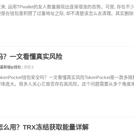
近来, 运用TPwallet的友人数量展现出逐渐增涨的态势。可是, 存在不
便是在钱包里积攒了过量地址之际, 却不清楚该怎么去清理。其实删除地
安全吗？一文看懂真实风险
最新版tp钱包
| 浏览:6
okenPocket钱包安全吗？一文看懂真实风险TokenPocket是一款
群体庞大。很多人关心它是否存在高风险，这个问题需要从多个角度来分
能量怎么用？TRX冻结获取能量详解