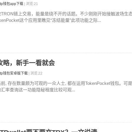
tp钱包app下载
| 浏览:21
做TRON链上交易，能量是绕不开的话题。不少刚刚开始接触波场生态的
kenPocket这个应用里瞧见“冻结能量”此项功能之际...
率全攻略，新手一看就会
tp钱包安卓版下载
| 浏览:22
前, 存在数量颇为可观的一众人士, 都在运用TokenPocket钱包。可
的汇率查询这一功能隐秘程度比较可观...