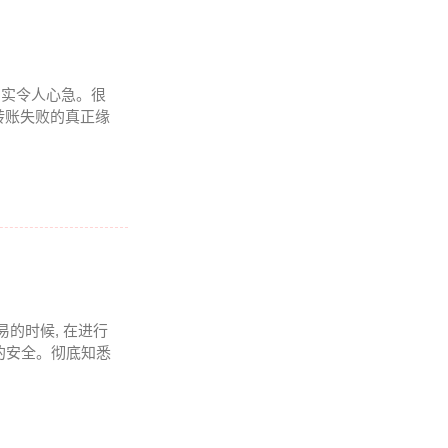
况着实令人心急。很
转账失败的真正缘
易的时候, 在进行
的安全。彻底知悉