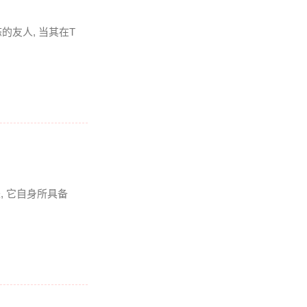
友人, 当其在T
是, 它自身所具备