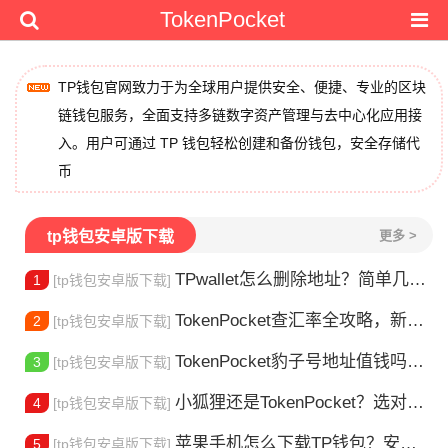
TokenPocket
TP钱包官网致力于为全球用户提供安全、便捷、专业的区块
链钱包服务，全面支持多链数字资产管理与去中心化应用接
入。用户可通过 TP 钱包轻松创建和备份钱包，安全存储代
币
tp钱包安卓版下载
更多 >
TPwallet怎么删除地址？简单几步教你移除多余钱包
1
[tp钱包安卓版下载]
TokenPocket查汇率全攻略，新手一看就会
2
[tp钱包安卓版下载]
TokenPocket豹子号地址值钱吗？新手看完这篇就懂了
3
[tp钱包安卓版下载]
小狐狸还是TokenPocket？选对钱包很重要
4
[tp钱包安卓版下载]
苹果手机怎么下载TP钱包？安装教程来了
5
[tp钱包安卓版下载]