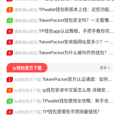
TPwallet钱包新版本上线：这些功能升级值得体验
2
[最新版tp钱包]
TokenPocket钱包安全吗？一文看懂真实风险
3
[最新版tp钱包]
TP钱包app认证教程，手把手教你完成身份验证
4
[最新版tp钱包]
TokenPocket安卓版网址是多少？一文教你安全下载
5
[最新版tp钱包]
TokenPocket为什么被叫作热钱包？一文讲清楚
6
[最新版tp钱包]
tp钱包官方下载
更多 >
TokenPocket官方认证通道：如何找到真正的官方渠道
1
[tp钱包官方下载]
tp钱包安卓中文版怎么用 详细安装教程
2
[tp钱包官方下载]
TPwallet钱包使用全攻略：新手也能快速上手掌握
3
[tp钱包官方下载]
TP钱包里哪些币燃烧最值钱？
4
[tp钱包官方下载]