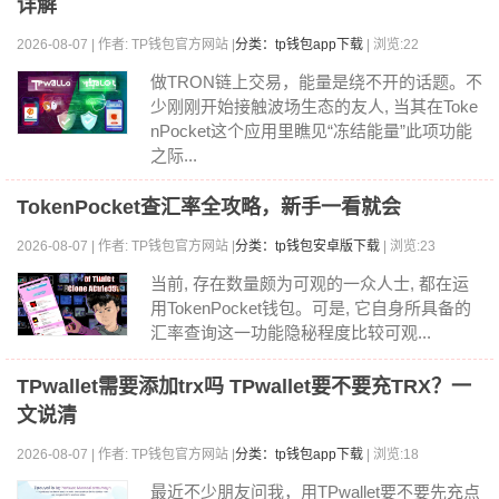
详解
2026-08-07 | 作者: TP钱包官方网站 |
分类：tp钱包app下载
| 浏览:22
做TRON链上交易，能量是绕不开的话题。不
少刚刚开始接触波场生态的友人, 当其在Toke
nPocket这个应用里瞧见“冻结能量”此项功能
之际...
TokenPocket查汇率全攻略，新手一看就会
2026-08-07 | 作者: TP钱包官方网站 |
分类：tp钱包安卓版下载
| 浏览:23
当前, 存在数量颇为可观的一众人士, 都在运
用TokenPocket钱包。可是, 它自身所具备的
汇率查询这一功能隐秘程度比较可观...
TPwallet需要添加trx吗 TPwallet要不要充TRX？一
文说清
2026-08-07 | 作者: TP钱包官方网站 |
分类：tp钱包app下载
| 浏览:18
最近不少朋友问我，用TPwallet要不要先充点