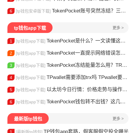
TokenPocket账号突然冻结？三步教你快速解冻
6
[tp钱包安卓版下载]
tp钱包app下载
更多 >
TokenPocket是什么？一文读懂这款热门多链钱包
1
[tp钱包app下载]
TokenPocket一直提示网络错误怎么办？这几个方法帮你快速解决
2
[tp钱包app下载]
TokenPocket冻结能量怎么用？TRX冻结获取能量详解
3
[tp钱包app下载]
TPwallet需要添加trx吗 TPwallet要不要充TRX？一文说清
4
[tp钱包app下载]
以太坊今日行情：价格走势与操作建议
5
[tp钱包app下载]
TokenPocket钱包转不出钱？这几种情况你可能遇到过
6
[tp钱包app下载]
最新版tp钱包
更多 >
TP钱包app套路，假客服假空投全曝光
1
[最新版tp钱包]