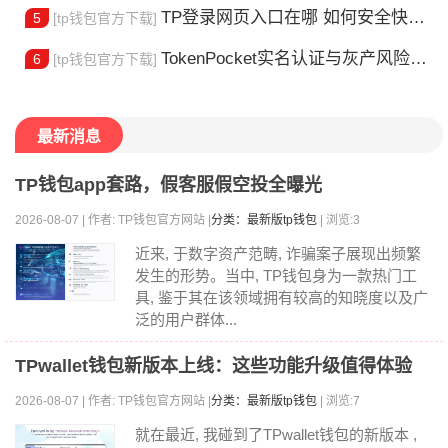
TP登录网页入口在哪 如何安全快速登陆平台
5
[tp钱包官方下载]
TokenPocket实名认证与灰产风险全解析
6
[tp钱包官方下载]
最新消息
TP钱包app套路，假客服假空投全曝光
2026-08-07 | 作者: TP钱包官方网站 |
分类：最新版tp钱包
| 浏览:3
近来, 于数字资产范畴, 诈骗案子展现出频繁
发生的形势。当中, TP钱包身为一款热门工
具, 鉴于其在该领域拥有较高的知晓度以及广
泛的用户群体...
TPwallet钱包新版本上线：这些功能升级值得体验
2026-08-07 | 作者: TP钱包官方网站 |
分类：最新版tp钱包
| 浏览:7
就在最近, 我碰到了TPwallet钱包的新版本 ,