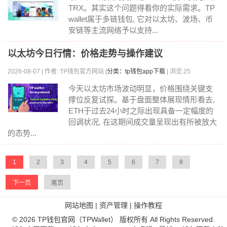
TRX。其实这个问题得看你的实际需求。TP
wallet属于多链钱包, 它对以太坊、波场、币
安链等主流网络予以支持...
以太坊今日行情：价格走势与操作建议
2026-08-07 | 作者: TP钱包官方网站 |
分类：tp钱包app下载
| 浏览:25
今天以太坊市场波动明显，价格围绕关键支
撑位反复试探。基于盘面整体展现情形看去,
ETH于过去24小时之际出现具备一定幅度的
回调状况, 在这期间成交量呈现出有所被放大
的态势...
1
2
3
4
5
6
7
8
下一页
尾页
网站地图
|
资产管理
|
操作教程
© 2026 TP钱包官网（TPWallet） 版权所有 All Rights Reserved.