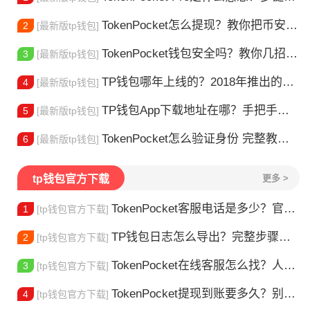
TokenPocket怎么提现？教你把币安全换成现金
2
[最新版tp钱包]
TokenPocket钱包安全吗？教你几招自查
3
[最新版tp钱包]
TP钱包哪年上线的？2018年推出的多链钱包全解析
4
[最新版tp钱包]
TP钱包App下载地址在哪？手把手教你安全下载
5
[最新版tp钱包]
TokenPocket怎么验证身份 完整教程分享 手把手教你完成KYC认证流程
6
[最新版tp钱包]
tp钱包官方下载
更多 >
TokenPocket客服电话是多少？官方热线查询
1
[tp钱包官方下载]
TP钱包日志怎么导出？完整步骤教你轻松获取
2
[tp钱包官方下载]
TokenPocket在线客服怎么找？人工客服快速接入攻略
3
[tp钱包官方下载]
TokenPocket提现到账要多久？别把钱包当银行，看完这篇就懂了
4
[tp钱包官方下载]