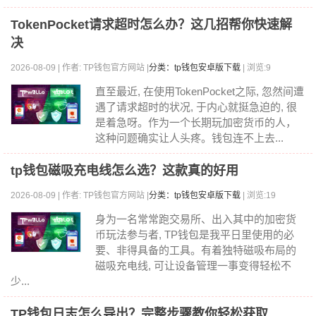
TokenPocket请求超时怎么办？这几招帮你快速解
决
2026-08-09 | 作者: TP钱包官方网站 |
分类：tp钱包安卓版下载
| 浏览:9
直至最近, 在使用TokenPocket之际, 忽然间遭
遇了请求超时的状况, 于内心就挺急迫的, 很
是着急呀。作为一个长期玩加密货币的人，
这种问题确实让人头疼。钱包连不上去...
tp钱包磁吸充电线怎么选？这款真的好用
2026-08-09 | 作者: TP钱包官方网站 |
分类：tp钱包安卓版下载
| 浏览:19
身为一名常常跑交易所、出入其中的加密货
币玩法参与者, TP钱包是我平日里使用的必
要、非得具备的工具。有着独特磁吸布局的
磁吸充电线, 可让设备管理一事变得轻松不
少...
TP钱包日志怎么导出？完整步骤教你轻松获取