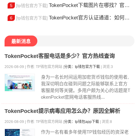
TokenPocket下载图片在哪找？官方渠道最靠谱
5
[tp钱包官方下载]
TokenPocket官方认证通道：如何找到真正的官方渠道
6
[tp钱包官方下载]
最新消息
TokenPocket客服电话是多少？官方热线查询
2026-08-09 | 作者: TP钱包官方网站 |
分类：tp钱包官方下载
| 浏览:3
身为一名长时间运用加密货币钱包的使用者,
我深切明白在碰到问题之际能够联系上官方
客服是何等关键。多用户颇为关心的话题是T
okenPocket官网电话客服热线...
TokenPocket提示病毒应用怎么办？原因全解析
2026-08-09 | 作者: TP钱包官方网站 |
分类：tp钱包app下载
| 浏览:8
作为一名有着多年使用TP钱包经历的资深老