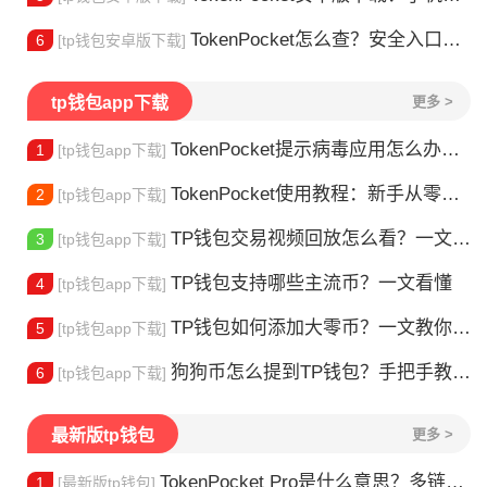
TokenPocket怎么查？安全入口查询指南
6
[tp钱包安卓版下载]
tp钱包app下载
更多 >
TokenPocket提示病毒应用怎么办？原因全解析
1
[tp钱包app下载]
TokenPocket使用教程：新手从零学会钱包操作
2
[tp钱包app下载]
TP钱包交易视频回放怎么看？一文教你轻松找回
3
[tp钱包app下载]
TP钱包支持哪些主流币？一文看懂
4
[tp钱包app下载]
TP钱包如何添加大零币？一文教你轻松操作
5
[tp钱包app下载]
狗狗币怎么提到TP钱包？手把手教你安全转入
6
[tp钱包app下载]
最新版tp钱包
更多 >
TokenPocket Pro是什么意思？多链钱包新手指南
1
[最新版tp钱包]