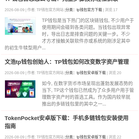
2026-08-09 | 作者: TP钱包官方网站 |
分类：tp钱包官方下载
| 浏览:17
TP钱包是当下热门的区块链钱包, 不少用户于
使用期间会碰到各类问题。当钱包出现异常
时，导出日志是排查问题的关键一步。不少
才方才接触关联软件亦或系统的刚涉足其中
的初生牛犊型用户...
文浩tp钱包创始人：TP钱包如何改变数字资产管理
2026-08-09 | 作者: TP钱包官方网站 |
分类：tp钱包安卓版下载
| 浏览:20
如今, 在数字货币市场呈现出蓬勃发展态势的
当下, TP这个钱包已然成为了众多用户用于管
理数字资产时的首选工具。作为国内较早就
推出的多链钱包里的其中之一...
TokenPocket安卓版下载：手机多链钱包安装使用
指南
2026-08-09 | 作者: TP钱包官方网站 |
分类：tp钱包安卓版下载
| 浏览:22