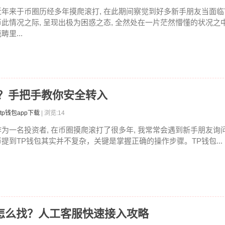
近年来于币圈历经多年摸爬滚打, 在此期间察觉到好多新手朋友当面临
币此情况之际, 呈现出极为困惑之态, 全然处在一片茫然懵懂的状况之
畴里...
包？手把手教你安全转入
tp钱包app下载
| 浏览:14
作为一名投资者, 在币圈摸爬滚打了很多年, 我常常会遇到新手朋友询
币提到TP钱包其实并不复杂，关键是掌握正确的操作步骤。TP钱包...
线客服怎么找？人工客服快速接入攻略