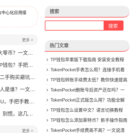
搜索
去中心化应用接
更多 >
热门文章
？一文教你轻松操作
TP钱包苹果版下载指南 安装安全教程
手把手教你安全转入
TokenPocket手表怎么用？连接手机看
刀锋二手购买避坑指南
行情教程
TP钱包转账手续费太低？教你快速提高
？一文了解李旭的加密钱包之路
Gas费
TokenPocket删账号后资产还在吗？一
文讲清楚
TokenPocket正式版怎么用？功能全解
，手把手教你安全转账
析与安全使用指南
TP钱包怎么设置中文？语言切换教程
，这几点你得清楚
TP钱包怎么添加莱特币？新手操作指南
TokenPocket手续费高不高？一文说清
更多 >