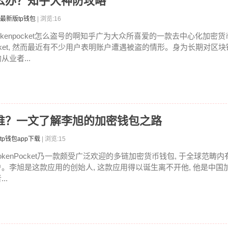
被怎么办？知乎大神防攻略
最新版tp钱包
| 浏览:16
tokenpocket怎么盗号的啊知乎广为大众所喜爱的一款去中心化加密货币
cket, 然而最近有不少用户表明账户遭遇被盗的情形。身为长期对区
从业者...
始人是谁？一文了解李旭的加密钱包之路
tp钱包app下载
| 浏览:15
TokenPocket乃一款颇受广泛欢迎的多链加密货币钱包, 于全球范畴
户。李旭是这款应用的创始人, 这款应用得以诞生离不开他, 他是中国
...