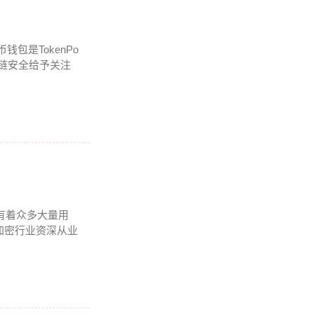
钱包是TokenPo
块链安全给予关注
内有着众多大量用
加密行业资深从业