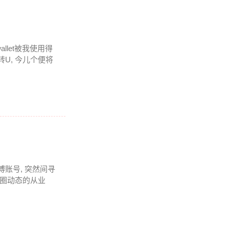
llet被我使用得
U, 今儿个便将
博账号, 突然间寻
币圈动态的从业