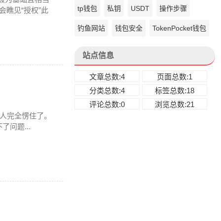
tp钱包
私钥
USDT
操作步骤
会瞧见“授权”此
钓鱼网站
钱包安全
TokenPocket钱包
站点信息
文章总数:4
页面总数:1
分类总数:4
标签总数:18
评论总数:0
浏览总数:21
整个人完全愣住了。
问题...