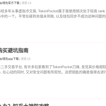
tp钱包官方下载
| 浏览:13
经多年从事虚拟币交易, TokenPocket属于我使用频次处于较高 ran
当中的一个。平常在碰到充值未到账, 以及钱包同步不成功这种问题的时候
二手购买避坑指南
tp钱包app下载
| 浏览:15
在二手交易平台, 有许多玩家看到了TokenPocket刀锋, 发觉其价格
多, 在心动的同时, 又对安全问题有所担忧。这把钥匙的确是值得去进行入