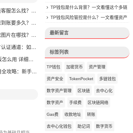
楚
TP钱包是什么背景？一文看懂这个多链
怎么找？人工客服快速接入攻略
钱包的来头
TP钱包风险管控是什么？一文看懂资产
？别把钱包当银行，看完这篇就懂了
安全核心
最新留言
片在哪找？官方渠道最靠谱
通道：如何找到真正的官方渠道
标签列表
么用 详细安装教程
TP钱包
加密货币
资产管理
略：新手也能快速上手掌握
资产安全
TokenPocket
多链钱包
数字资产管理
区块链
去中心化
数字资产
手续费
区块链网络
Gas费
收款地址
转账
去中心化钱包
助记词
数字货币
它极为基础且相当