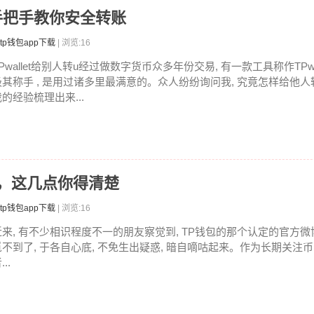
U，手把手教你安全转账
tp钱包app下载
| 浏览:16
Pwallet给别人转u经过做数字货币众多年份交易, 有一款工具称作TPwa
极其称手 , 是用过诸多里最满意的。众人纷纷询问我, 究竟怎样给他人转
的经验梳理出来...
慌，这几点你得清楚
tp钱包app下载
| 浏览:16
近来, 有不少相识程度不一的朋友察觉到, TP钱包的那个认定的官方微
觅不到了, 于各自心底, 不免生出疑惑, 暗自嘀咕起来。作为长期关注
...