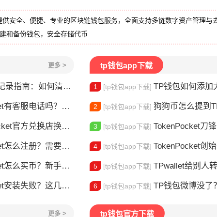
提供安全、便捷、专业的区块链钱包服务，全面支持多链数字资产管理与
创建和备份钱包，安全存储代币
更多 >
tp钱包app下载
录指南：如何清除交易历史
TP钱包如何添加大零币
1
[tp钱包app下载]
t有客服电话吗？官方联系方式详解
狗狗币怎么提到TP钱包？
2
[tp钱包app下载]
t官方兑换店换币，这几个坑别再踩了
TokenPocket
3
[tp钱包app下载]
et怎么注册？需要实名认证吗？
TokenPocket创始人是谁
4
[tp钱包app下载]
t怎么买币？新手交易全流程详解
TPwallet给别人转U
5
[tp钱包app下载]
et安装失败？这几点最常见
TP钱包微博没了？别慌
6
[tp钱包app下载]
更多 >
tp钱包官方下载