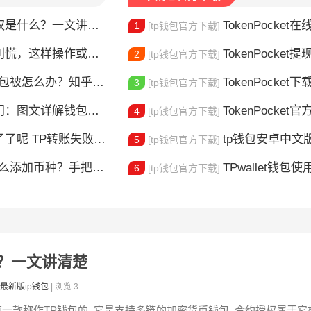
是什么？一文讲清楚
TokenPocket在线客服
1
[tp钱包官方下载]
，这样操作或许能找回
TokenPocket提现到账要多久
2
[tp钱包官方下载]
钱包被怎么办？知乎大神防攻略
TokenPocket下载图
3
[tp钱包官方下载]
图文详解钱包使用方法
TokenPocket官方认证
4
[tp钱包官方下载]
？这5个原因最常见，一文解决你的转账焦虑
tp钱包安卓中文版怎
5
[tp钱包官方下载]
添加币种？手把手教你自定义代币
TPwallet钱包使用全攻
6
[tp钱包官方下载]
？一文讲清楚
最新版tp钱包
| 浏览:3
有一款称作TP钱包的, 它是支持多链的加密货币钱包, 合约授权属于