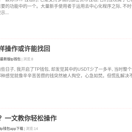
重要的功能中的一个。大量新手使用者于运用去中心化程序之际, 不时
示...
这样操作或许能找回
最新版tp钱包
| 浏览:8
前些日子, 我开启了TP钱包, 却发觉其中的USDT少了一多半, 当时
那种感觉就像辛辛苦苦攒的钱突然被人掏空，心急如焚。但慌乱解决不了
币？一文教你轻松操作
tp钱包app下载
| 浏览:14