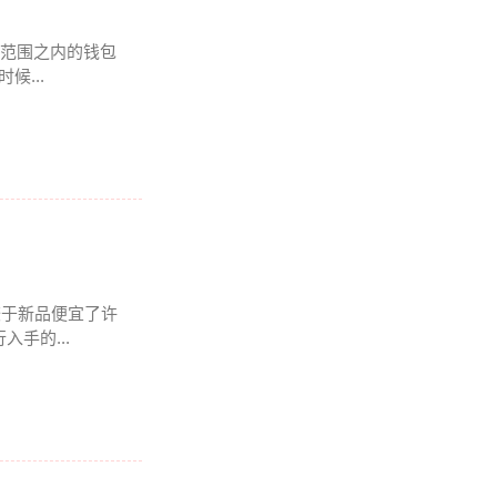
k 范围之内的钱包
...
相较于新品便宜了许
手的...