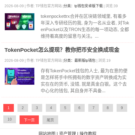
2026-08-09 | 作者: TP钱包官方网站 |
分类：tp钱包安卓版下载
| 浏览:39
tokenpockettrx合并在区块链领域里, 有着多
年深入专研经历的我, 身为一名从业者, 对Tok
enPocket以及TRON生态的每一项动态, 全都
维持着高度的留意与关注。...
TokenPocket怎么提现？教你把币安全换成现金
2026-08-09 | 作者: TP钱包官方网站 |
分类：最新版tp钱包
| 浏览:19
存有TokenPocket钱包的人士, 最为在意的便
是怎样将手中所拥有的数字资产转换成为实
实在在的货币, 没错, 就是真金白银。这个去
中心化的钱包, 其自身并不具备...
1
2
3
4
5
6
7
8
9
10
下一页
尾页
网站地图
|
资产管理
|
操作教程