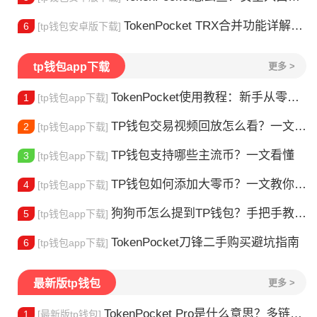
TokenPocket TRX合并功能详解：安全完成资产合并的完整指南
6
[tp钱包安卓版下载]
tp钱包app下载
更多 >
TokenPocket使用教程：新手从零学会钱包操作
1
[tp钱包app下载]
TP钱包交易视频回放怎么看？一文教你轻松找回
2
[tp钱包app下载]
TP钱包支持哪些主流币？一文看懂
3
[tp钱包app下载]
TP钱包如何添加大零币？一文教你轻松操作
4
[tp钱包app下载]
狗狗币怎么提到TP钱包？手把手教你安全转入
5
[tp钱包app下载]
TokenPocket刀锋二手购买避坑指南
6
[tp钱包app下载]
最新版tp钱包
更多 >
TokenPocket Pro是什么意思？多链钱包新手指南
1
[最新版tp钱包]