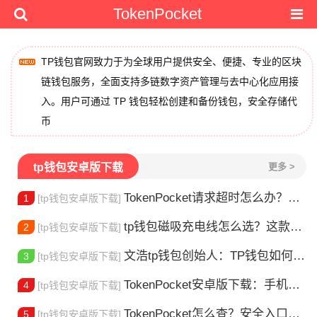
TokenPocket
TP钱包官网致力于为全球用户提供安全、便捷、专业的区块
链钱包服务，全面支持多链数字资产管理与去中心化应用接
入。用户可通过 TP 钱包轻松创建和备份钱包，安全存储代
币
tp钱包安卓版下载
更多 >
TokenPocket请求超时怎么办？这几招帮你快速解决
1
[tp钱包安卓版下载]
tp钱包磁吸充电线怎么选？这款真的好用
2
[tp钱包安卓版下载]
文浩tp钱包创始人：TP钱包如何改变数字资产管理
3
[tp钱包安卓版下载]
TokenPocket安卓版下载：手机多链钱包安装使用指南
4
[tp钱包安卓版下载]
TokenPocket怎么查？安全入口查询指南
5
[tp钱包安卓版下载]