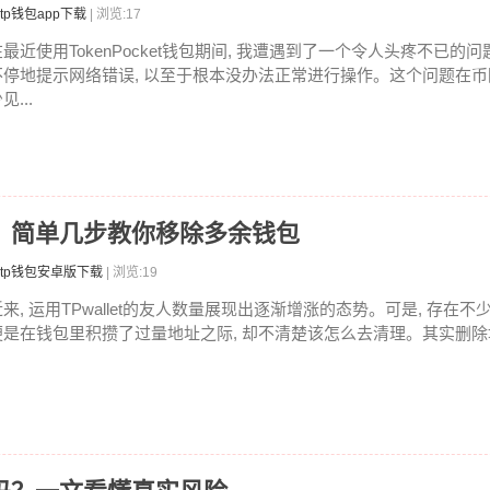
tp钱包app下载
| 浏览:17
在最近使用TokenPocket钱包期间, 我遭遇到了一个令人头疼不已的问
不停地提示网络错误, 以至于根本没办法正常进行操作。这个问题在
见...
地址？简单几步教你移除多余钱包
tp钱包安卓版下载
| 浏览:19
近来, 运用TPwallet的友人数量展现出逐渐增涨的态势。可是, 存在不
便是在钱包里积攒了过量地址之际, 却不清楚该怎么去清理。其实删除地