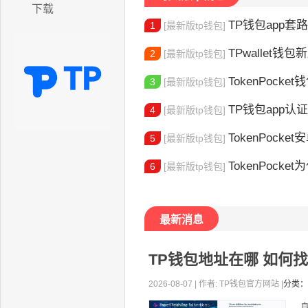
下载
TP钱包app套路
1
[最新版tp钱包]
TPwallet钱包新版
2
[最新版tp钱包]
TokenPocket
3
[最新版tp钱包]
TP钱包app认证教程
4
[最新版tp钱包]
TokenPocket安卓
5
[最新版tp钱包]
TokenPocket为
6
[最新版tp钱包]
最新消息
TP钱包地址在哪 如何
2026-08-07 | 作者: TP钱包官方网站 |
分类：