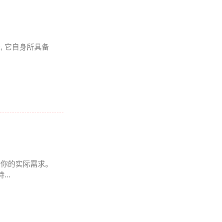
是, 它自身所具备
得看你的实际需求。
..