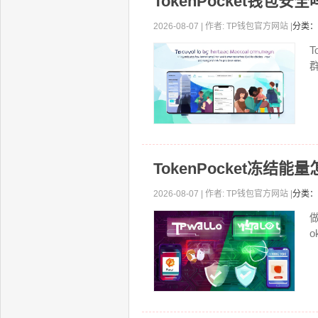
TokenPocket钱包
2026-08-07 | 作者: TP钱包官方网站 |
分类：
T
TokenPocket冻结
2026-08-07 | 作者: TP钱包官方网站 |
分类：
o