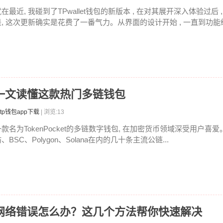
在最近, 我碰到了TPwallet钱包的新版本 , 在对其展开深入体验过后
是, 这次更新确实是花费了一番气力。从界面的设计开始 , 一直到功能经
什么？一文读懂这款热门多链钱包
tp钱包app下载
| 浏览:13
一款名为TokenPocket的多链数字钱包, 在加密货币领域深受用户喜
、BSC、Polygon、Solana在内的几十条主流公链...
直提示网络错误怎么办？这几个方法帮你快速解决