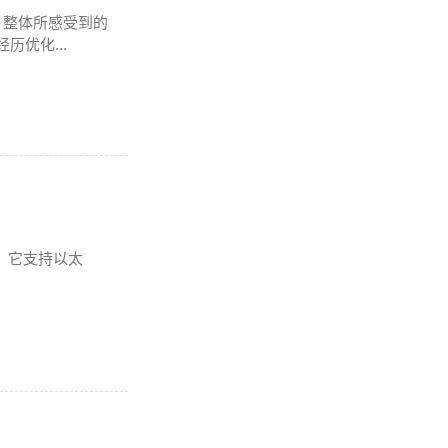
 , 整体所感受到的
历优化...
爱。它支持以太