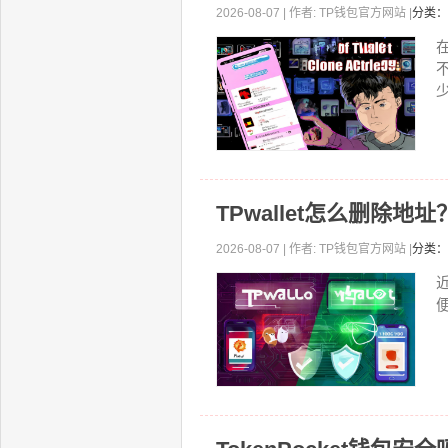
2026-08-07 | 作者: TP钱包官方网站 |
分类：
少
TPwallet怎么删除
2026-08-07 | 作者: TP钱包官方网站 |
分类：