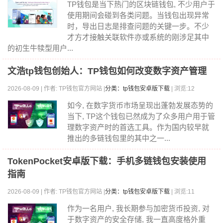
TP钱包是当下热门的区块链钱包, 不少用户于
使用期间会碰到各类问题。当钱包出现异常
时，导出日志是排查问题的关键一步。不少
才方才接触关联软件亦或系统的刚涉足其中
的初生牛犊型用户...
文浩tp钱包创始人：TP钱包如何改变数字资产管理
2026-08-09 | 作者: TP钱包官方网站 |
分类：tp钱包安卓版下载
| 浏览:12
如今, 在数字货币市场呈现出蓬勃发展态势的
当下, TP这个钱包已然成为了众多用户用于管
理数字资产时的首选工具。作为国内较早就
推出的多链钱包里的其中之一...
TokenPocket安卓版下载：手机多链钱包安装使用
指南
2026-08-09 | 作者: TP钱包官方网站 |
分类：tp钱包安卓版下载
| 浏览:11
作为一名用户, 我长期参与加密货币投资, 对
于数字资产的安全存储, 我一直高度格外重