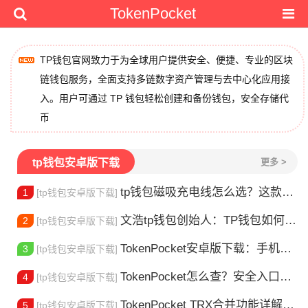
TokenPocket
TP钱包官网致力于为全球用户提供安全、便捷、专业的区块
链钱包服务，全面支持多链数字资产管理与去中心化应用接
入。用户可通过 TP 钱包轻松创建和备份钱包，安全存储代
币
tp钱包安卓版下载
更多 >
tp钱包磁吸充电线怎么选？这款真的好用
1
[tp钱包安卓版下载]
文浩tp钱包创始人：TP钱包如何改变数字资产管理
2
[tp钱包安卓版下载]
TokenPocket安卓版下载：手机多链钱包安装使用指南
3
[tp钱包安卓版下载]
TokenPocket怎么查？安全入口查询指南
4
[tp钱包安卓版下载]
TokenPocket TRX合并功能详解：安全完成资产合并的完整指南
5
[tp钱包安卓版下载]