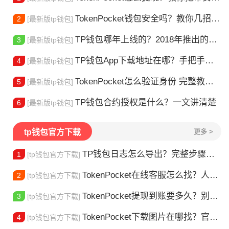
TokenPocket钱包安全吗？教你几招自查
2
[最新版tp钱包]
TP钱包哪年上线的？2018年推出的多链钱包全解析
3
[最新版tp钱包]
TP钱包App下载地址在哪？手把手教你安全下载
4
[最新版tp钱包]
TokenPocket怎么验证身份 完整教程分享 手把手教你完成KYC认证流程
5
[最新版tp钱包]
TP钱包合约授权是什么？一文讲清楚
6
[最新版tp钱包]
tp钱包官方下载
更多 >
TP钱包日志怎么导出？完整步骤教你轻松获取
1
[tp钱包官方下载]
TokenPocket在线客服怎么找？人工客服快速接入攻略
2
[tp钱包官方下载]
TokenPocket提现到账要多久？别把钱包当银行，看完这篇就懂了
3
[tp钱包官方下载]
TokenPocket下载图片在哪找？官方渠道最靠谱
4
[tp钱包官方下载]