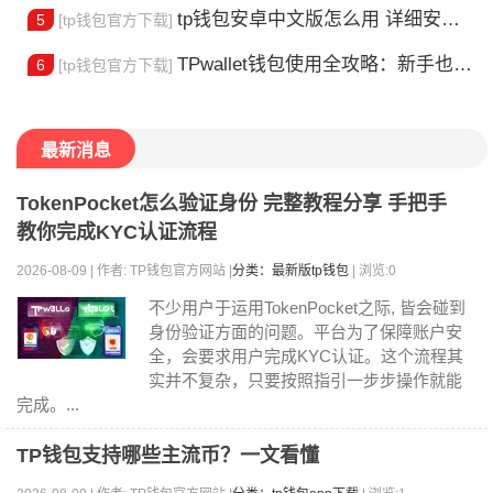
tp钱包安卓中文版怎么用 详细安装教程
5
[tp钱包官方下载]
TPwallet钱包使用全攻略：新手也能快速上手掌握
6
[tp钱包官方下载]
最新消息
TokenPocket怎么验证身份 完整教程分享 手把手
教你完成KYC认证流程
2026-08-09 | 作者: TP钱包官方网站 |
分类：最新版tp钱包
| 浏览:0
不少用户于运用TokenPocket之际, 皆会碰到
身份验证方面的问题。平台为了保障账户安
全，会要求用户完成KYC认证。这个流程其
实并不复杂，只要按照指引一步步操作就能
完成。...
TP钱包支持哪些主流币？一文看懂