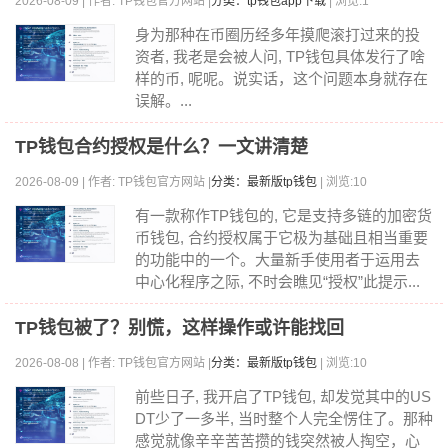
2026-08-09 | 作者: TP钱包官方网站 |
分类：tp钱包app下载
| 浏览:1
身为那种在币圈历经多年摸爬滚打过来的投
资者, 我老是会被人问, TP钱包具体发行了啥
样的币, 呢呢。说实话，这个问题本身就存在
误解。...
TP钱包合约授权是什么？一文讲清楚
2026-08-09 | 作者: TP钱包官方网站 |
分类：最新版tp钱包
| 浏览:10
有一款称作TP钱包的, 它是支持多链的加密货
币钱包, 合约授权属于它极为基础且相当重要
的功能中的一个。大量新手使用者于运用去
中心化程序之际, 不时会瞧见“授权”此提示...
TP钱包被了？别慌，这样操作或许能找回
2026-08-08 | 作者: TP钱包官方网站 |
分类：最新版tp钱包
| 浏览:10
前些日子, 我开启了TP钱包, 却发觉其中的US
DT少了一多半, 当时整个人完全愣住了。那种
感觉就像辛辛苦苦攒的钱突然被人掏空，心