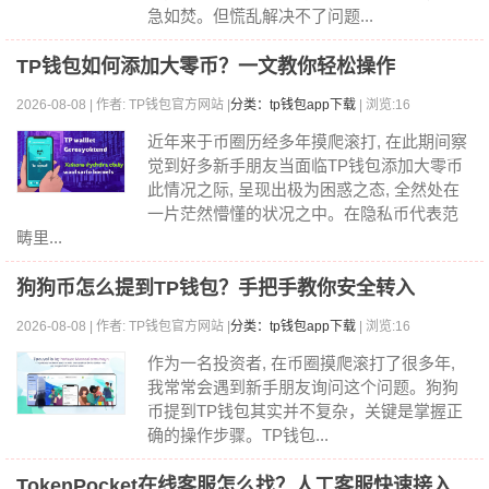
急如焚。但慌乱解决不了问题...
TP钱包如何添加大零币？一文教你轻松操作
2026-08-08 | 作者: TP钱包官方网站 |
分类：tp钱包app下载
| 浏览:16
近年来于币圈历经多年摸爬滚打, 在此期间察
觉到好多新手朋友当面临TP钱包添加大零币
此情况之际, 呈现出极为困惑之态, 全然处在
一片茫然懵懂的状况之中。在隐私币代表范
畴里...
狗狗币怎么提到TP钱包？手把手教你安全转入
2026-08-08 | 作者: TP钱包官方网站 |
分类：tp钱包app下载
| 浏览:16
作为一名投资者, 在币圈摸爬滚打了很多年,
我常常会遇到新手朋友询问这个问题。狗狗
币提到TP钱包其实并不复杂，关键是掌握正
确的操作步骤。TP钱包...
TokenPocket在线客服怎么找？人工客服快速接入