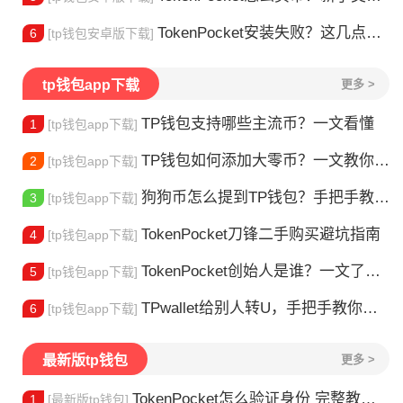
TokenPocket安装失败？这几点最常见
6
[tp钱包安卓版下载]
tp钱包app下载
更多 >
TP钱包支持哪些主流币？一文看懂
1
[tp钱包app下载]
TP钱包如何添加大零币？一文教你轻松操作
2
[tp钱包app下载]
狗狗币怎么提到TP钱包？手把手教你安全转入
3
[tp钱包app下载]
TokenPocket刀锋二手购买避坑指南
4
[tp钱包app下载]
TokenPocket创始人是谁？一文了解李旭的加密钱包之路
5
[tp钱包app下载]
TPwallet给别人转U，手把手教你安全转账
6
[tp钱包app下载]
最新版tp钱包
更多 >
TokenPocket怎么验证身份 完整教程分享 手把手教你完成KYC认证流程
1
[最新版tp钱包]