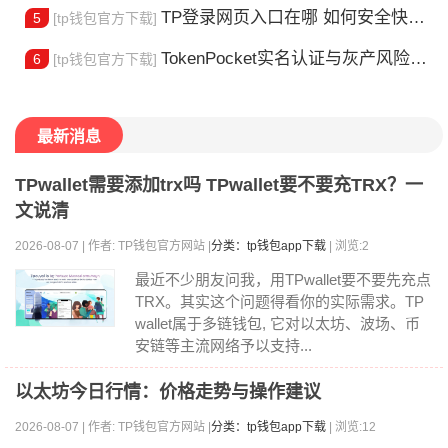
TP登录网页入口在哪 如何安全快速登陆平台
5
[tp钱包官方下载]
TokenPocket实名认证与灰产风险全解析
6
[tp钱包官方下载]
最新消息
TPwallet需要添加trx吗 TPwallet要不要充TRX？一
文说清
2026-08-07 | 作者: TP钱包官方网站 |
分类：tp钱包app下载
| 浏览:2
最近不少朋友问我，用TPwallet要不要先充点
TRX。其实这个问题得看你的实际需求。TP
wallet属于多链钱包, 它对以太坊、波场、币
安链等主流网络予以支持...
以太坊今日行情：价格走势与操作建议
2026-08-07 | 作者: TP钱包官方网站 |
分类：tp钱包app下载
| 浏览:12