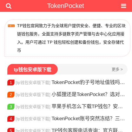
TokenPocket
TP钱包官网致力于为全球用户提供安全、便捷、专业的区块
链钱包服务，全面支持多链数字资产管理与去中心化应用接
入。用户可通过 TP 钱包轻松创建和备份钱包，安全存储代
币
tp钱包安卓版下载
更多 >
TokenPocket豹子号地址值钱吗？新手看完这篇就懂了
1
[tp钱包安卓版下载]
小狐狸还是TokenPocket？选对钱包很重要
2
[tp钱包安卓版下载]
苹果手机怎么下载TP钱包？安装教程来了
3
[tp钱包安卓版下载]
TokenPocket账号突然冻结？三步教你快速解冻
4
[tp钱包安卓版下载]
TP钱包客服电话查询：官方联系方式大全，快速解决问题
5
[tp钱包安卓版下载]