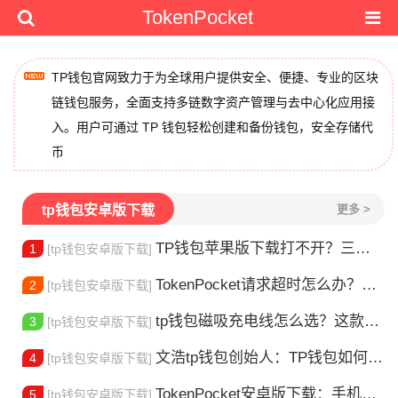
TokenPocket
TP钱包官网致力于为全球用户提供安全、便捷、专业的区块
链钱包服务，全面支持多链数字资产管理与去中心化应用接
入。用户可通过 TP 钱包轻松创建和备份钱包，安全存储代
币
tp钱包安卓版下载
更多 >
TP钱包苹果版下载打不开？三步解决下载问题
1
[tp钱包安卓版下载]
TokenPocket请求超时怎么办？这几招帮你快速解决
2
[tp钱包安卓版下载]
tp钱包磁吸充电线怎么选？这款真的好用
3
[tp钱包安卓版下载]
文浩tp钱包创始人：TP钱包如何改变数字资产管理
4
[tp钱包安卓版下载]
TokenPocket安卓版下载：手机多链钱包安装使用指南
5
[tp钱包安卓版下载]