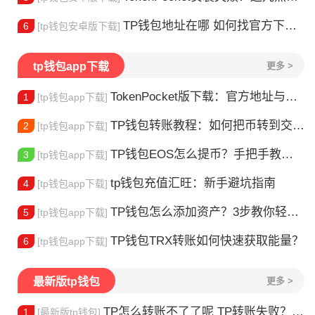
TP钱包地址在哪 如何找官方下载入口
6
[tp钱包安卓版下载]
tp钱包app下载
更多 >
TokenPocket版下载：官方地址与安装避坑指南
1
[tp钱包app下载]
TP钱包转账教程：如何把币转到交易所或地址
2
[tp钱包app下载]
TP钱包EOS怎么提币？手把手教你安全赎回
3
[tp钱包app下载]
tp钱包充值汇旺：新手避坑指南
4
[tp钱包app下载]
TP钱包怎么添加资产？3步教你轻松导入代币和NFT
5
[tp钱包app下载]
TP钱包TRX转账如何快速获取能量？
6
[tp钱包app下载]
最新版tp钱包
更多 >
TP怎么转账不了了呢 TP转账失败？这5个原因最常见，一文解决你的转账焦虑
1
[最新版tp钱包]