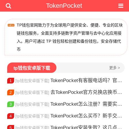
TokenPocket
TP钱包官网致力于为全球用户提供安全、便捷、专业的区块
链钱包服务，全面支持多链数字资产管理与去中心化应用接
入。用户可通过 TP 钱包轻松创建和备份钱包，安全存储代
币
tp钱包安卓版下载
更多 >
TokenPocket有客服电话吗？官方联系方式详解
1
[tp钱包安卓版下载]
去TokenPocket官方兑换店换币，这几个坑别再踩了
2
[tp钱包安卓版下载]
TokenPocket怎么注册？需要实名认证吗？
3
[tp钱包安卓版下载]
TokenPocket怎么买币？新手交易全流程详解
4
[tp钱包安卓版下载]
TokenPocket安装失败？这几点最常见
5
[tp钱包安卓版下载]