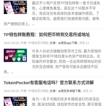
最近不少用户反馈TP钱包转账一直卡住或失
败，心里难免着急。其实这个问题并不罕
见，背后往往有具体的技术或操作原因。了
解这些情况，能帮我们快速排查问题，避免
资产被困在链上。...
TP钱包转账教程：如何把币转到交易所或地址
2026-08-08 | 作者: TP钱包官方网站 |
分类：tp钱包app下载
| 浏览:14
许多人在初次接触加密货币之际, 最为苦恼的
便是怎样将TP钱包里头的资产给转出去。实
际操作并非繁杂, 然而一旦出现转错地址的状
况并且选错链, 资产极有可能永远都找不回
来。...
TokenPocket有客服电话吗？官方联系方式详解
2026-08-08 | 作者: TP钱包官方网站 |
分类：tp钱包安卓版下载
| 浏览:16
身为一名于币圈历经多年摸爬滚打的资深玩
家, 我深切知晓, 钱包软件的安全性, 那可是我