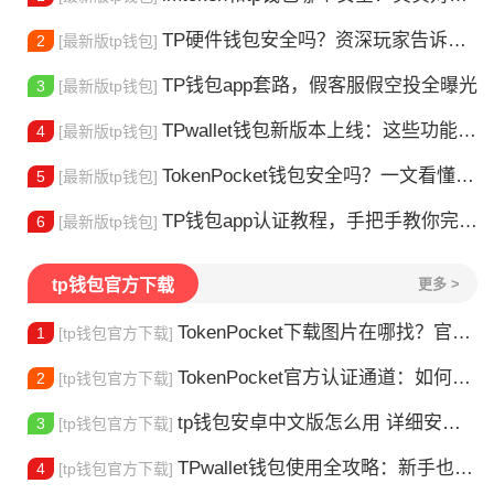
TP硬件钱包安全吗？资深玩家告诉你真相
2
[最新版tp钱包]
TP钱包app套路，假客服假空投全曝光
3
[最新版tp钱包]
TPwallet钱包新版本上线：这些功能升级值得体验
4
[最新版tp钱包]
TokenPocket钱包安全吗？一文看懂真实风险
5
[最新版tp钱包]
TP钱包app认证教程，手把手教你完成身份验证
6
[最新版tp钱包]
tp钱包官方下载
更多 >
TokenPocket下载图片在哪找？官方渠道最靠谱
1
[tp钱包官方下载]
TokenPocket官方认证通道：如何找到真正的官方渠道
2
[tp钱包官方下载]
tp钱包安卓中文版怎么用 详细安装教程
3
[tp钱包官方下载]
TPwallet钱包使用全攻略：新手也能快速上手掌握
4
[tp钱包官方下载]