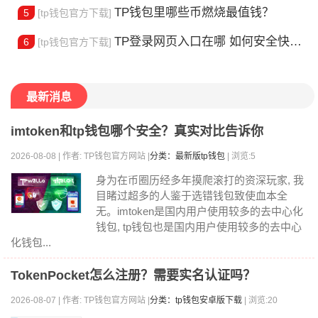
TP钱包里哪些币燃烧最值钱？
5
[tp钱包官方下载]
TP登录网页入口在哪 如何安全快速登陆平台
6
[tp钱包官方下载]
最新消息
imtoken和tp钱包哪个安全？真实对比告诉你
2026-08-08 | 作者: TP钱包官方网站 |
分类：最新版tp钱包
| 浏览:5
身为在币圈历经多年摸爬滚打的资深玩家, 我
目睹过超多的人鉴于选错钱包致使血本全
无。imtoken是国内用户使用较多的去中心化
钱包, tp钱包也是国内用户使用较多的去中心
化钱包...
TokenPocket怎么注册？需要实名认证吗？
2026-08-07 | 作者: TP钱包官方网站 |
分类：tp钱包安卓版下载
| 浏览:20