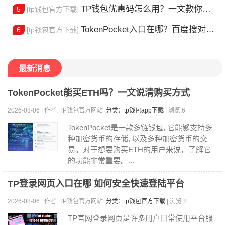
TP钱包优惠码怎么用？一文教你省钱攻略
5
[tp钱包官方下载]
TokenPocket入口在哪？百度搜对地方防钓鱼
6
[tp钱包官方下载]
最新消息
TokenPocket能买ETH吗？一文说清购买方式
2026-08-06 | 作者: TP钱包官方网站 |
分类：tp钱包app下载
| 浏览:6
TokenPocket是一款多链钱包, 它能够支持多
种加密货币的存储, 以及多种加密货币的交
易。对于想要购买ETH的用户来说，了解它
的功能非常重要。...
TP登录网页入口在哪 如何安全快速登陆平台
2026-08-06 | 作者: TP钱包官方网站 |
分类：tp钱包官方下载
| 浏览:2
TP官网登录网页是许多用户日常使用平台服