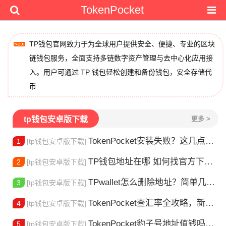
TokenPocket
TP钱包官网致力于为全球用户提供安全、便捷、专业的区块
链钱包服务，全面支持多链数字资产管理与去中心化应用接
入。用户可通过 TP 钱包轻松创建和备份钱包，安全存储代
币
tp钱包安卓版下载
更多 >
TokenPocket安装失败？这几点最常见
1
[tp钱包安卓版下载]
TP钱包地址在哪 如何找官方下载入口
2
[tp钱包安卓版下载]
TPwallet怎么删除地址？简单几步教你移除多余钱包
3
[tp钱包安卓版下载]
TokenPocket查汇率全攻略，新手一看就会
4
[tp钱包安卓版下载]
TokenPocket豹子号地址值钱吗？新手看完这篇就懂了
5
[tp钱包安卓版下载]