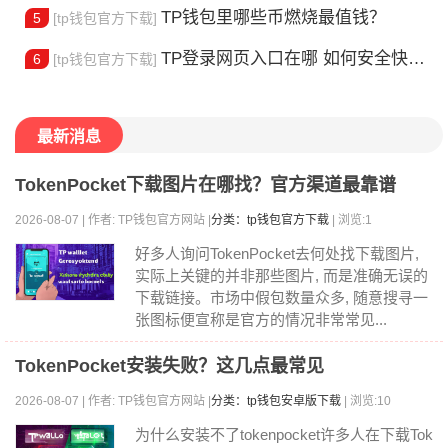
TP钱包里哪些币燃烧最值钱？
5
[tp钱包官方下载]
TP登录网页入口在哪 如何安全快速登陆平台
6
[tp钱包官方下载]
最新消息
TokenPocket下载图片在哪找？官方渠道最靠谱
2026-08-07 | 作者: TP钱包官方网站 |
分类：tp钱包官方下载
| 浏览:1
好多人询问TokenPocket去何处找下载图片,
实际上关键的并非那些图片, 而是准确无误的
下载链接。市场中假包数量众多, 随意搜寻一
张图标便宣称是官方的情况非常常见...
TokenPocket安装失败？这几点最常见
2026-08-07 | 作者: TP钱包官方网站 |
分类：tp钱包安卓版下载
| 浏览:10
为什么安装不了tokenpocket许多人在下载Tok