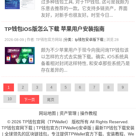
过多种钱包工具, 对于TP钱包, 这可是我颇为
乐意去推荐的一款。它支持多链资产，界面
友好，对新手也很友好。时至今日...
TP钱包iOS版怎么下载 苹果用户安装指南
2026-08-09 | 作者: TP钱包官方网站 |
分类：tp钱包安卓版下载
| 浏览:28
颇为不少苹果用户于现今向我问询TP钱包该
以怎样的方式去实施下载。确实, iOS系统具
备着相对封闭这样特性, 和安卓那些系统乃是
存在差异的...
1
2
3
4
5
6
7
8
9
10
下一页
尾页
网站地图
|
资产管理
|
操作教程
© 2026 TP钱包官网（TPWallet） 版权所有 All Rights Reserved.
TP钱包官网下载 | TP钱包官方(TPWallet)安卓版 | 最新TP钱包下载安装
| 全球领先的区块链钱包，专注提供TPWallet官方下载、安装教程、We