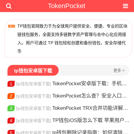
TokenPocket
TP钱包官网致力于为全球用户提供安全、便捷、专业的区块
链钱包服务，全面支持多链数字资产管理与去中心化应用接
入。用户可通过 TP 钱包轻松创建和备份钱包，安全存储代
币
tp钱包安卓版下载
更多 >
TokenPocket安卓版下载：手机多链钱包安装使用指南
1
[tp钱包安卓版下载]
TokenPocket怎么查？安全入口查询指南
2
[tp钱包安卓版下载]
TokenPocket TRX合并功能详解：安全完成资产合并的完整指南
3
[tp钱包安卓版下载]
TP钱包iOS版怎么下载 苹果用户安装指南
4
[tp钱包安卓版下载]
tp钱包删除记录指南：如何清除交易历史
5
[tp钱包安卓版下载]