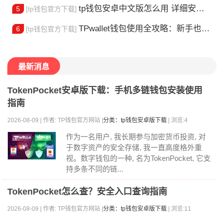
tp钱包安卓中文版怎么用 详细安装教程
5
[tp钱包官方下载]
TPwallet钱包使用全攻略：新手也能快速上手掌握
6
[tp钱包官方下载]
最新消息
TokenPocket安卓版下载：手机多链钱包安装使用
指南
2026-08-09 | 作者: TP钱包官方网站 |
分类：tp钱包安卓版下载
| 浏览:4
作为一名用户, 我长期参与加密货币投资, 对
于数字资产的安全存储, 我一直高度格外重
视。数字钱包的一种, 名为TokenPocket, 它支
持多条不同的链...
TokenPocket怎么查？安全入口查询指南
2026-08-09 | 作者: TP钱包官方网站 |
分类：tp钱包安卓版下载
| 浏览:11