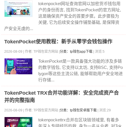
tokenpocket网址查询官网以加密货币钱包用
户的身份而言, 找到TokenPocket的官方网址,
这是确保资产安全的首要步骤。此步骤极为
关键, 它为后续安全操作铺垫基础, 是保障资
产安全无虞的...
TokenPocket使用教程：新手从零学会钱包操作
2026-08-09 | 作者: TP钱包官方网站 |
分类：tp钱包app下载
| 浏览:5
TokenPocket是一款具备强大功能的涉及多链
的数字钱包, 它支持以太坊, 支持BSC, 支持Po
lygon等这些主流公链, 能够帮助用户安全地进
行存储...
TokenPocket TRX合并功能详解：安全完成资产合
并的完整指南
2026-08-09 | 作者: TP钱包官方网站 |
分类：tp钱包安卓版下载
| 浏览:29
tokenpockettrx合并在区块链领域里, 有着多
年深入专研经历的我, 身为一名从业者, 对Tok