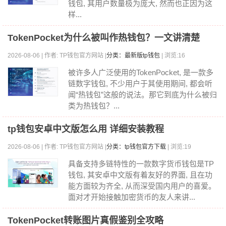
钱包, 其用户数量极为庞大, 然而也正因为这
样...
TokenPocket为什么被叫作热钱包？一文讲清楚
2026-08-06 | 作者: TP钱包官方网站 |
分类：最新版tp钱包
| 浏览:16
被许多人广泛使用的TokenPocket, 是一款多
链数字钱包, 不少用户于其使用期间, 都会听
闻“热钱包”这般的说法。那它到底为什么被归
类为热钱包？...
tp钱包安卓中文版怎么用 详细安装教程
2026-08-06 | 作者: TP钱包官方网站 |
分类：tp钱包官方下载
| 浏览:19
具备支持多链特性的一款数字货币钱包是TP
钱包, 其安卓中文版有着友好的界面, 且在功
能方面较为齐全, 从而深受国内用户的喜爱。
面对才开始接触加密货币的友人来讲...
TokenPocket转账图片真假鉴别全攻略