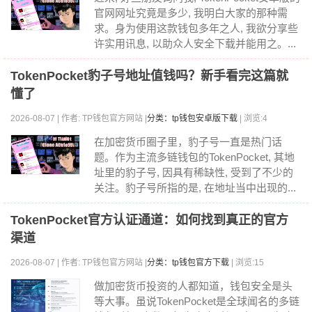
官网网址究竟是多少, 我明白大家的那种需
求。身为使用这款钱包多年之人, 我欲分享些
许实用讯息, 以助众人安全下载并能用之。...
TokenPocket豹子号地址值钱吗？新手看完这篇就
懂了
2026-08-07 | 作者: TP钱包官方网站 |
分类：tp钱包安卓版下载
| 浏览:4
在加密货币圈子里，豹子号一直是热门话
题。作为主流多链钱包的TokenPocket, 其地
址里的豹子号, 因具有稀缺性, 受到了不少的
关注。豹子号所指的是, 在地址当中出现的...
TokenPocket官方认证通道：如何找到真正的官方
渠道
2026-08-07 | 作者: TP钱包官方网站 |
分类：tp钱包官方下载
| 浏览:15
做加密货币投资的人都知道，钱包安全是头
等大事。虽说TokenPocket是全球闻名的多链