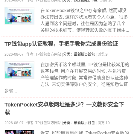
2026-08-07 | 作者: TP钱包官方网站 |
分类：tp钱包app下载
| 浏览:10
在TokenPocket钱包之中存有余额, 然而却没
办法转出去, 这样的状况着实令人心急。很多
人遇到这个问题时，往往是因为忽略了几个
关键的技术细节。使得转账失败的真正缘由...
TP钱包app认证教程，手把手教你完成身份验证
2026-08-07 | 作者: TP钱包官方网站 |
分类：最新版tp钱包
| 浏览:9
在加密货币这个领域里, TP钱包是比较常用的
数字钱包, 用户在开展交易的时候, 在进行资
产管理操作的时段, 常常得借助身份认证这种
方法, 来切实保障账户的安全。彻底知悉认证
步骤...
TokenPocket安卓版网址是多少？一文教你安全下
载
2026-08-07 | 作者: TP钱包官方网站 |
分类：最新版tp钱包
| 浏览:10
近来, 好些朋友询问我, TokenPocket安卓版的