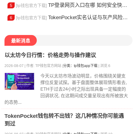
TP登录网页入口在哪 如何安全快速登陆平台
5
[tp钱包官方下载]
TokenPocket实名认证与灰产风险全解析
6
[tp钱包官方下载]
最新消息
以太坊今日行情：价格走势与操作建议
2026-08-07 | 作者: TP钱包官方网站 |
分类：tp钱包app下载
| 浏览:6
今天以太坊市场波动明显，价格围绕关键支
撑位反复试探。基于盘面整体展现情形看去,
ETH于过去24小时之际出现具备一定幅度的
回调状况, 在这期间成交量呈现出有所被放大
的态势...
TokenPocket钱包转不出钱？这几种情况你可能遇
到过