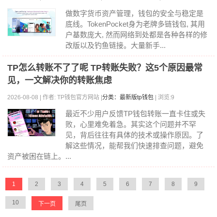
做数字货币资产管理，钱包的安全与稳定是
底线。TokenPocket身为老牌多链钱包, 其用
户基数庞大, 然而网络到处都是各种各样的修
改版以及钓鱼链接。大量新手...
TP怎么转账不了了呢 TP转账失败？这5个原因最常
见，一文解决你的转账焦虑
2026-08-08 | 作者: TP钱包官方网站 |
分类：最新版tp钱包
| 浏览:9
最近不少用户反馈TP钱包转账一直卡住或失
败，心里难免着急。其实这个问题并不罕
见，背后往往有具体的技术或操作原因。了
解这些情况，能帮我们快速排查问题，避免
资产被困在链上。...
1
2
3
4
5
6
7
8
9
10
下一页
尾页