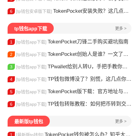
TokenPocket安装失败？这几点最常见
6
[tp钱包安卓版下载]
tp钱包app下载
更多 >
TokenPocket刀锋二手购买避坑指南
1
[tp钱包app下载]
TokenPocket创始人是谁？一文了解李旭的加密钱包之路
2
[tp钱包app下载]
TPwallet给别人转U，手把手教你安全转账
3
[tp钱包app下载]
TP钱包微博没了？别慌，这几点你得清楚
4
[tp钱包app下载]
TokenPocket版下载：官方地址与安装避坑指南
5
[tp钱包app下载]
TP钱包转账教程：如何把币转到交易所或地址
6
[tp钱包app下载]
最新版tp钱包
更多 >
TokenPocket钱包被怎么办？知乎大神防攻略
1
[最新版tp钱包]