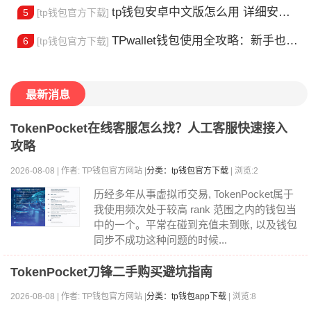
tp钱包安卓中文版怎么用 详细安装教程
5
[tp钱包官方下载]
TPwallet钱包使用全攻略：新手也能快速上手掌握
6
[tp钱包官方下载]
最新消息
TokenPocket在线客服怎么找？人工客服快速接入
攻略
2026-08-08 | 作者: TP钱包官方网站 |
分类：tp钱包官方下载
| 浏览:2
历经多年从事虚拟币交易, TokenPocket属于
我使用频次处于较高 rank 范围之内的钱包当
中的一个。平常在碰到充值未到账, 以及钱包
同步不成功这种问题的时候...
TokenPocket刀锋二手购买避坑指南
2026-08-08 | 作者: TP钱包官方网站 |
分类：tp钱包app下载
| 浏览:8