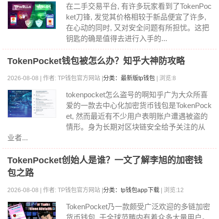
在二手交易平台, 有许多玩家看到了TokenPoc
ket刀锋, 发觉其价格相较于新品便宜了许多,
在心动的同时, 又对安全问题有所担忧。这把
钥匙的确是值得去进行入手的...
TokenPocket钱包被怎么办？知乎大神防攻略
2026-08-08 | 作者: TP钱包官方网站 |
分类：最新版tp钱包
| 浏览:8
tokenpocket怎么盗号的啊知乎广为大众所喜
爱的一款去中心化加密货币钱包是TokenPock
et, 然而最近有不少用户表明账户遭遇被盗的
情形。身为长期对区块链安全给予关注的从
业者...
TokenPocket创始人是谁？一文了解李旭的加密钱
包之路
2026-08-08 | 作者: TP钱包官方网站 |
分类：tp钱包app下载
| 浏览:12
TokenPocket乃一款颇受广泛欢迎的多链加密
货币钱包, 于全球范畴内有着众多大量用户。