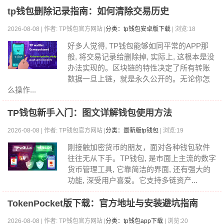
tp钱包删除记录指南：如何清除交易历史
2026-08-08 | 作者: TP钱包官方网站 |
分类：tp钱包安卓版下载
| 浏览:18
好多人觉得, TP钱包能够如同平常的APP那
般, 将交易记录给删除掉, 实际上, 这根本是没
办法实现的。区块链的特性决定了所有转账
数据一旦上链，就是永久公开的。无论你怎
么操作...
TP钱包新手入门：图文详解钱包使用方法
2026-08-08 | 作者: TP钱包官方网站 |
分类：最新版tp钱包
| 浏览:19
刚接触加密货币的朋友，面对各种钱包软件
往往无从下手。TP钱包, 是市面上主流的数字
货币管理工具, 它靠简洁的界面, 还有强大的
功能, 深受用户喜爱。它支持多链资产...
TokenPocket版下载：官方地址与安装避坑指南
2026-08-08 | 作者: TP钱包官方网站 |
分类：tp钱包app下载
| 浏览:20