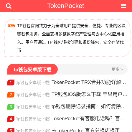
TokenPocket
TP钱包官网致力于为全球用户提供安全、便捷、专业的区块
链钱包服务，全面支持多链数字资产管理与去中心化应用接
入。用户可通过 TP 钱包轻松创建和备份钱包，安全存储代
币
tp钱包安卓版下载
更多 >
TokenPocket TRX合并功能详解：安全完成资产合并的完整指南
1
[tp钱包安卓版下载]
TP钱包iOS版怎么下载 苹果用户安装指南
2
[tp钱包安卓版下载]
tp钱包删除记录指南：如何清除交易历史
3
[tp钱包安卓版下载]
TokenPocket有客服电话吗？官方联系方式详解
4
[tp钱包安卓版下载]
去TokenPocket官方兑换店换币，这几个坑别再踩了
5
[tp钱包安卓版下载]