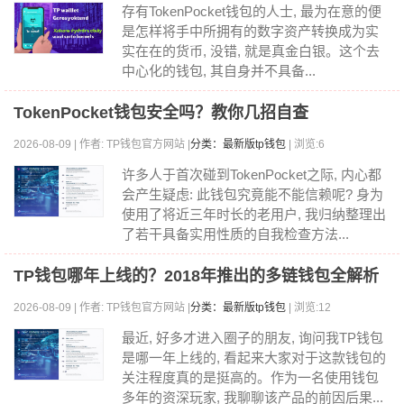
存有TokenPocket钱包的人士, 最为在意的便
是怎样将手中所拥有的数字资产转换成为实
实在在的货币, 没错, 就是真金白银。这个去
中心化的钱包, 其自身并不具备...
TokenPocket钱包安全吗？教你几招自查
2026-08-09 | 作者: TP钱包官方网站 |
分类：最新版tp钱包
| 浏览:6
许多人于首次碰到TokenPocket之际, 内心都
会产生疑虑: 此钱包究竟能不能信赖呢? 身为
使用了将近三年时长的老用户, 我归纳整理出
了若干具备实用性质的自我检查方法...
TP钱包哪年上线的？2018年推出的多链钱包全解析
2026-08-09 | 作者: TP钱包官方网站 |
分类：最新版tp钱包
| 浏览:12
最近, 好多才进入圈子的朋友, 询问我TP钱包
是哪一年上线的, 看起来大家对于这款钱包的
关注程度真的是挺高的。作为一名使用钱包
多年的资深玩家, 我聊聊该产品的前因后果...