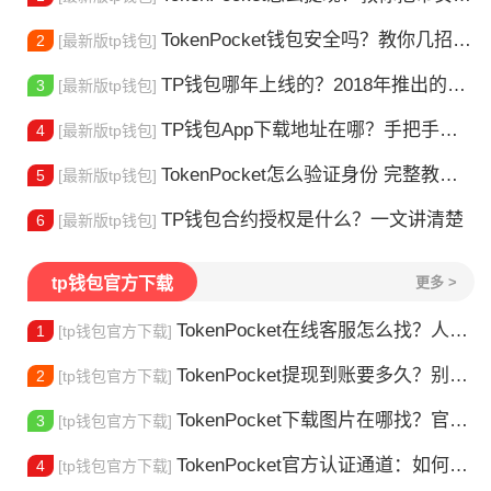
TokenPocket钱包安全吗？教你几招自查
2
[最新版tp钱包]
TP钱包哪年上线的？2018年推出的多链钱包全解析
3
[最新版tp钱包]
TP钱包App下载地址在哪？手把手教你安全下载
4
[最新版tp钱包]
TokenPocket怎么验证身份 完整教程分享 手把手教你完成KYC认证流程
5
[最新版tp钱包]
TP钱包合约授权是什么？一文讲清楚
6
[最新版tp钱包]
tp钱包官方下载
更多 >
TokenPocket在线客服怎么找？人工客服快速接入攻略
1
[tp钱包官方下载]
TokenPocket提现到账要多久？别把钱包当银行，看完这篇就懂了
2
[tp钱包官方下载]
TokenPocket下载图片在哪找？官方渠道最靠谱
3
[tp钱包官方下载]
TokenPocket官方认证通道：如何找到真正的官方渠道
4
[tp钱包官方下载]