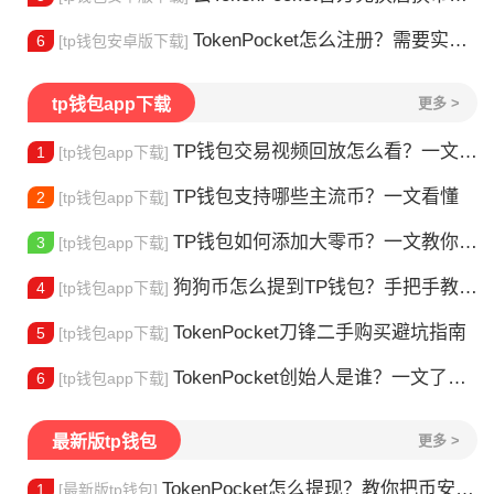
TokenPocket怎么注册？需要实名认证吗？
6
[tp钱包安卓版下载]
tp钱包app下载
更多 >
TP钱包交易视频回放怎么看？一文教你轻松找回
1
[tp钱包app下载]
TP钱包支持哪些主流币？一文看懂
2
[tp钱包app下载]
TP钱包如何添加大零币？一文教你轻松操作
3
[tp钱包app下载]
狗狗币怎么提到TP钱包？手把手教你安全转入
4
[tp钱包app下载]
TokenPocket刀锋二手购买避坑指南
5
[tp钱包app下载]
TokenPocket创始人是谁？一文了解李旭的加密钱包之路
6
[tp钱包app下载]
最新版tp钱包
更多 >
TokenPocket怎么提现？教你把币安全换成现金
1
[最新版tp钱包]