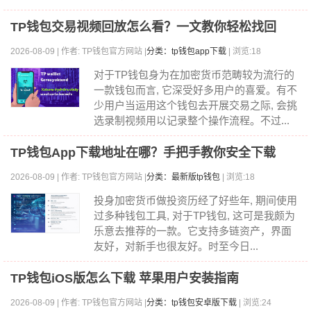
TP钱包交易视频回放怎么看？一文教你轻松找回
2026-08-09 | 作者: TP钱包官方网站 |
分类：tp钱包app下载
| 浏览:18
对于TP钱包身为在加密货币范畴较为流行的
一款钱包而言, 它深受好多用户的喜爱。有不
少用户当运用这个钱包去开展交易之际, 会挑
选录制视频用以记录整个操作流程。不过...
TP钱包App下载地址在哪？手把手教你安全下载
2026-08-09 | 作者: TP钱包官方网站 |
分类：最新版tp钱包
| 浏览:18
投身加密货币做投资历经了好些年, 期间使用
过多种钱包工具, 对于TP钱包, 这可是我颇为
乐意去推荐的一款。它支持多链资产，界面
友好，对新手也很友好。时至今日...
TP钱包iOS版怎么下载 苹果用户安装指南
2026-08-09 | 作者: TP钱包官方网站 |
分类：tp钱包安卓版下载
| 浏览:24