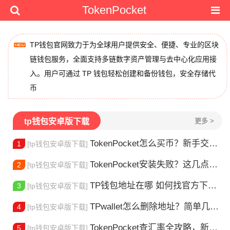
TokenPocket
TP钱包官网致力于为全球用户提供安全、便捷、专业的区块
链钱包服务，全面支持多链数字资产管理与去中心化应用接
入。用户可通过 TP 钱包轻松创建和备份钱包，安全存储代
币
tp钱包安卓版下载
更多 >
TokenPocket怎么买币？新手交易全流程详解
1
[tp钱包安卓版下载]
TokenPocket安装失败？这几点最常见
2
[tp钱包安卓版下载]
TP钱包地址在哪 如何找官方下载入口
3
[tp钱包安卓版下载]
TPwallet怎么删除地址？简单几步教你移除多余钱包
4
[tp钱包安卓版下载]
TokenPocket查汇率全攻略，新手一看就会
5
[tp钱包安卓版下载]