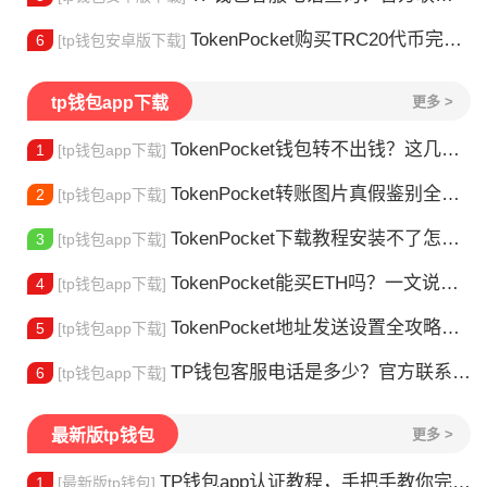
TokenPocket购买TRC20代币完整教程
6
[tp钱包安卓版下载]
tp钱包app下载
更多 >
TokenPocket钱包转不出钱？这几种情况你可能遇到过
1
[tp钱包app下载]
TokenPocket转账图片真假鉴别全攻略
2
[tp钱包app下载]
TokenPocket下载教程安装不了怎么办？手把手教你解决
3
[tp钱包app下载]
TokenPocket能买ETH吗？一文说清购买方式
4
[tp钱包app下载]
TokenPocket地址发送设置全攻略：快速添加常用联系人并安全转账
5
[tp钱包app下载]
TP钱包客服电话是多少？官方联系方式全解析
6
[tp钱包app下载]
最新版tp钱包
更多 >
TP钱包app认证教程，手把手教你完成身份验证
1
[最新版tp钱包]