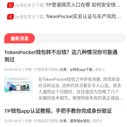
TP登录网页入口在哪 如何安全快速登陆平台
5
[tp钱包官方下载]
TokenPocket实名认证与灰产风险全解析
6
[tp钱包官方下载]
最新消息
TokenPocket钱包转不出钱？这几种情况你可能遇
到过
2026-08-07 | 作者: TP钱包官方网站 |
分类：tp钱包app下载
| 浏览:3
在TokenPocket钱包之中存有余额, 然而却没
办法转出去, 这样的状况着实令人心急。很多
人遇到这个问题时，往往是因为忽略了几个
关键的技术细节。使得转账失败的真正缘由...
TP钱包app认证教程，手把手教你完成身份验证
2026-08-07 | 作者: TP钱包官方网站 |
分类：最新版tp钱包
| 浏览:6