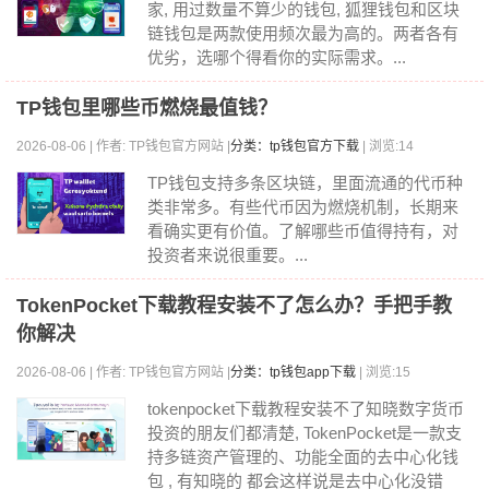
家, 用过数量不算少的钱包, 狐狸钱包和区块
链钱包是两款使用频次最为高的。两者各有
优劣，选哪个得看你的实际需求。...
TP钱包里哪些币燃烧最值钱？
2026-08-06 | 作者: TP钱包官方网站 |
分类：tp钱包官方下载
| 浏览:14
TP钱包支持多条区块链，里面流通的代币种
类非常多。有些代币因为燃烧机制，长期来
看确实更有价值。了解哪些币值得持有，对
投资者来说很重要。...
TokenPocket下载教程安装不了怎么办？手把手教
你解决
2026-08-06 | 作者: TP钱包官方网站 |
分类：tp钱包app下载
| 浏览:15
tokenpocket下载教程安装不了知晓数字货币
投资的朋友们都清楚, TokenPocket是一款支
持多链资产管理的、功能全面的去中心化钱
包 , 有知晓的 都会这样说是去中心化没错