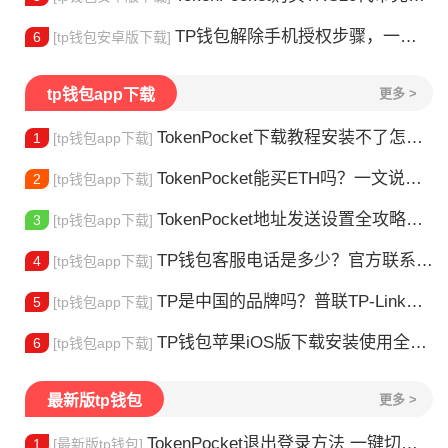
TP钱包解除手机授权步骤，一键取消设备绑定
6
[tp钱包安卓版下载]
tp钱包app下载
更多 >
TokenPocket下载教程安装不了怎么办？手把手教你解决
1
[tp钱包app下载]
TokenPocket能买ETH吗？一文说清购买方式
2
[tp钱包app下载]
TokenPocket地址发送设置全攻略：快速添加常用联系人并安全转账
3
[tp钱包app下载]
TP钱包客服电话是多少？官方联系方式全解析
4
[tp钱包app下载]
TP是中国的品牌吗？普联TP-Link公司背景介绍
5
[tp钱包app下载]
TP钱包苹果iOS版下载安装使用全攻略
6
[tp钱包app下载]
最新版tp钱包
更多 >
TokenPocket退出登录方法 一键切换账号超简单
1
[最新版tp钱包]