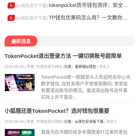
tokenpocket货币钱包测评：安全易用全攻略
5
[tp钱包官方下载]
TP钱包优惠码怎么用？一文教你省钱攻略
6
[tp钱包官方下载]
最新消息
TokenPocket退出登录方法 一键切换账号超简单
2026-08-06 | 作者: TP钱包官方网站 |
分类：最新版tp钱包
| 浏览:3
TokenPocket是一款颇受众人欢迎的去中心化
数字钱包, 在好多用户平常使用期间, 常常会
有要退出账号的情况。虽说退出账号这件事
实际上并不复杂...
小狐狸还是TokenPocket？选对钱包很重要
2026-08-06 | 作者: TP钱包官方网站 |
分类：tp钱包安卓版下载
| 浏览:3
我身为在币圈历经多年摸爬滚打过来的老玩