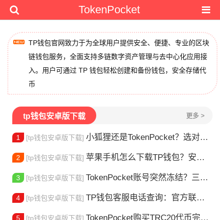
TokenPocket
TP钱包官网致力于为全球用户提供安全、便捷、专业的区块
链钱包服务，全面支持多链数字资产管理与去中心化应用接
入。用户可通过 TP 钱包轻松创建和备份钱包，安全存储代
币
tp钱包安卓版下载
更多 >
小狐狸还是TokenPocket？选对钱包很重要
1
[tp钱包安卓版下载]
苹果手机怎么下载TP钱包？安装教程来了
2
[tp钱包安卓版下载]
TokenPocket账号突然冻结？三步教你快速解冻
3
[tp钱包安卓版下载]
TP钱包客服电话查询：官方联系方式大全，快速解决问题
4
[tp钱包安卓版下载]
TokenPocket购买TRC20代币完整教程
5
[tp钱包安卓版下载]