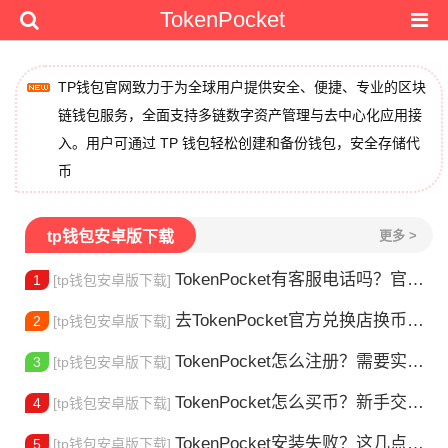
TokenPocket
TP钱包官网致力于为全球用户提供安全、便捷、专业的区块
链钱包服务，全面支持多链数字资产管理与去中心化应用接
入。用户可通过 TP 钱包轻松创建和备份钱包，安全存储代
币
tp钱包安卓版下载
更多 >
TokenPocket有客服电话吗？官方联系方式详解
1
[tp钱包安卓版下载]
去TokenPocket官方兑换店换币，这几个坑别再踩了
2
[tp钱包安卓版下载]
TokenPocket怎么注册？需要实名认证吗？
3
[tp钱包安卓版下载]
TokenPocket怎么买币？新手交易全流程详解
4
[tp钱包安卓版下载]
TokenPocket安装失败？这几点最常见
5
[tp钱包安卓版下载]