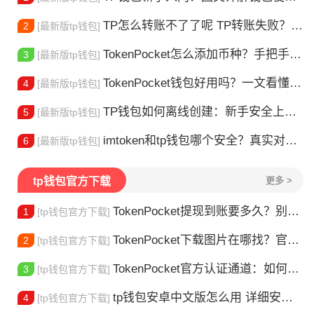
TP怎么转账不了了呢 TP转账失败？这5个原因最常见，一文解决你的转账焦虑
2
[最新版tp钱包]
TokenPocket怎么添加币种？手把手教你自定义代币
3
[最新版tp钱包]
TokenPocket钱包好用吗？一文看懂核心功能特点
4
[最新版tp钱包]
TP钱包如何离线创建：新手安全上链指南
5
[最新版tp钱包]
imtoken和tp钱包哪个安全？真实对比告诉你
6
[最新版tp钱包]
tp钱包官方下载
更多 >
TokenPocket提现到账要多久？别把钱包当银行，看完这篇就懂了
1
[tp钱包官方下载]
TokenPocket下载图片在哪找？官方渠道最靠谱
2
[tp钱包官方下载]
TokenPocket官方认证通道：如何找到真正的官方渠道
3
[tp钱包官方下载]
tp钱包安卓中文版怎么用 详细安装教程
4
[tp钱包官方下载]