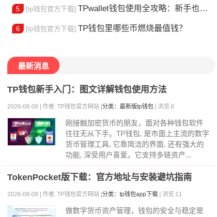
TPwallet钱包使用全攻略：新手也能快速上手掌握
5
[tp钱包官方下载]
TP钱包里哪些币燃烧最值钱？
6
[tp钱包官方下载]
最新消息
TP钱包新手入门：图文详解钱包使用方法
2026-08-08 | 作者: TP钱包官方网站 |
分类：最新版tp钱包
| 浏览:6
刚接触加密货币的朋友，面对各种钱包软件
往往无从下手。TP钱包, 是市面上主流的数字
货币管理工具, 它靠简洁的界面, 还有强大的
功能, 深受用户喜爱。它支持多链资产...
TokenPocket版下载：官方地址与安装避坑指南
2026-08-08 | 作者: TP钱包官方网站 |
分类：tp钱包app下载
| 浏览:11
做数字货币资产管理，钱包的安全与稳定是