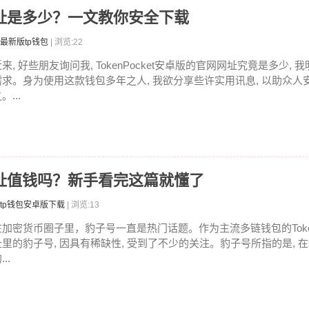
卓版网址是多少？一文教你安全下载
最新版tp钱包
| 浏览:22
来, 好些朋友询问我, TokenPocket安卓版的官网网址究竟是多少,
需求。身为使用这款钱包多年之人, 我欲分享些许实用讯息, 以助众人
。...
子号地址值钱吗？新手看完这篇就懂了
tp钱包安卓版下载
| 浏览:13
在加密货币圈子里，豹子号一直是热门话题。作为主流多链钱包的TokenPo
址里的豹子号, 因具有稀缺性, 受到了不少的关注。豹子号所指的是, 
...