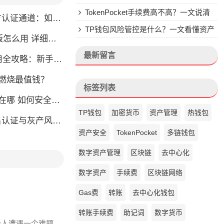
钱包的来头
TokenPocket手续费高不高？一文说清
通道：如何找到真正的官方渠道
楚
TP钱包风险管控是什么？一文看懂资产
么用 详细安装教程
安全核心
最新留言
略：新手也能快速上手掌握
币燃烧最值钱？
标签列表
如何安全快速登陆平台
TP钱包
加密货币
资产管理
热钱包
名认证与灰产风险全解析
资产安全
TokenPocket
多链钱包
数字资产管理
区块链
去中心化
数字资产
手续费
区块链网络
Gas费
转账
去中心化钱包
转账手续费
助记词
数字货币
少人遭遇一个难题,