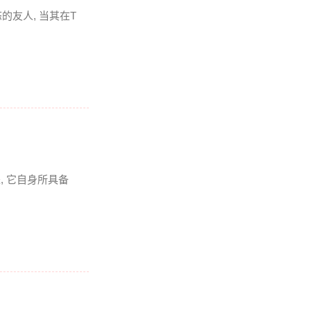
友人, 当其在T
是, 它自身所具备