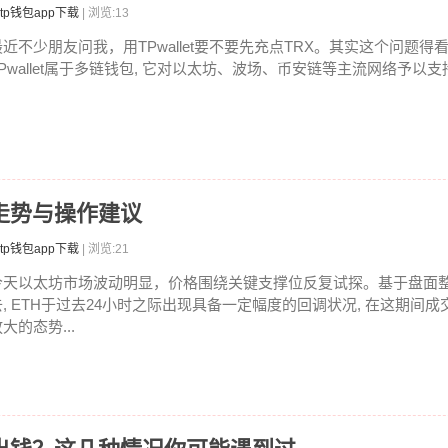
tp钱包app下载
| 浏览:13
最近不少朋友问我，用TPwallet要不要先充点TRX。其实这个问题
TPwallet属于多链钱包, 它对以太坊、波场、币安链等主流网络予以支持.
走势与操作建议
tp钱包app下载
| 浏览:21
今天以太坊市场波动明显，价格围绕关键支撑位反复试探。基于盘面
去, ETH于过去24小时之际出现具备一定幅度的回调状况, 在这期间
大的态势...