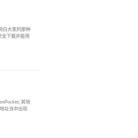
 我明白大家的那种
安全下载并能用
cket, 其地
在地址当中出现