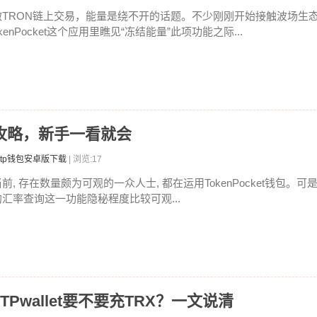
做TRON链上交易，能量是绕不开的话题。不少刚刚开始接触波场生态的
kenPocket这个应用里瞧见“冻结能量”此项功能之际...
率全攻略，新手一看就会
tp钱包安卓版下载
| 浏览:17
前, 存在数量颇为可观的一众人士, 都在运用TokenPocket钱包。可
的汇率查询这一功能隐秘程度比较可观...
吗 TPwallet要不要充TRX？一文说清