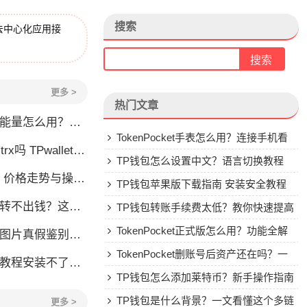
搜索
去中心化应用接
更多 >
热门文章
么用？TRX冻结获取能量详解
TokenPocket手表怎么用？连接手机看
allet要不要充TRX？一文说清
行情教程
TP钱包怎么设置中文？语言切换教程
格走势与操作建议
TP钱包苹果版下载指南 安装安全教程
钱？这几种情况你可能遇到过
TP钱包转账手续费太低？教你快速提高
Gas费
TokenPocket正式版怎么用？功能全解
账图片真假鉴别全攻略
析与安全使用指南
TokenPocket删账号后资产还在吗？一
装不了怎么办？手把手教你解决
文讲清楚
TP钱包怎么添加莱特币？新手操作指南
TP钱包是什么背景？一文看懂这个多链
更多 >