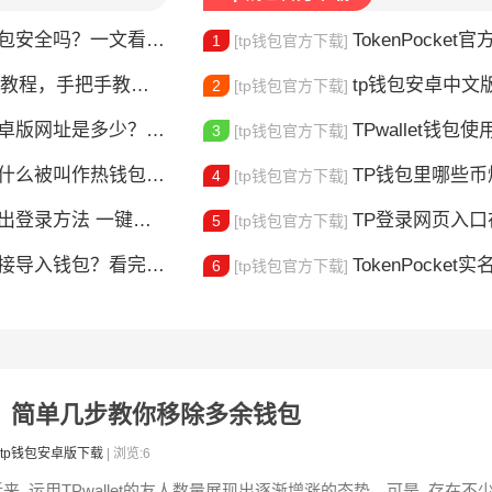
钱包安全吗？一文看懂真实风险
TokenPocket官方认证
1
[tp钱包官方下载]
，手把手教你完成身份验证
tp钱包安卓中文版怎
2
[tp钱包官方下载]
版网址是多少？一文教你安全下载
TPwallet钱包使用全攻
3
[tp钱包官方下载]
什么被叫作热钱包？一文讲清楚
TP钱包里哪些
4
[tp钱包官方下载]
登录方法 一键切换账号超简单
TP登录网页入口在哪 
5
[tp钱包官方下载]
链接导入钱包？看完这篇就懂了
TokenPocket实
6
[tp钱包官方下载]
地址？简单几步教你移除多余钱包
tp钱包安卓版下载
| 浏览:6
近来, 运用TPwallet的友人数量展现出逐渐增涨的态势。可是, 存在不