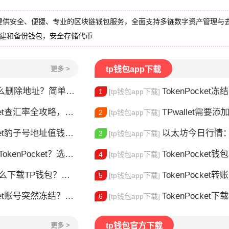
提供安全、便捷、专业的区块链钱包服务，全面支持多链数字资产管理与
创建和备份钱包，安全存储代币
更多 >
tp钱包app下载
删除地址？简单几步教你移除多余钱包
TokenPocket冻结能量怎
1
[tp钱包app下载]
et查汇率全攻略，新手一看就会
TPwallet需要添加trx吗 TPw
2
[tp钱包app下载]
豹子号地址值钱吗？新手看完这篇就懂了
以太坊今日行情：价
3
[tp钱包app下载]
nPocket？选对钱包很重要
TokenPocket钱包转不出
4
[tp钱包app下载]
TP钱包？安装教程来了
TokenPocket转
5
[tp钱包app下载]
t账号突然冻结？三步教你快速解冻
TokenPocket下载教程安
6
[tp钱包app下载]
更多 >
tp钱包官方下载