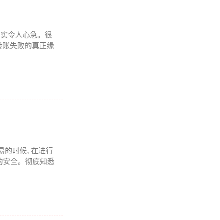
况着实令人心急。很
转账失败的真正缘
易的时候, 在进行
的安全。彻底知悉