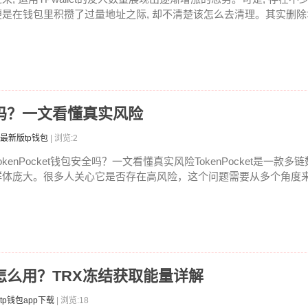
便是在钱包里积攒了过量地址之际, 却不清楚该怎么去清理。其实删除地
安全吗？一文看懂真实风险
最新版tp钱包
| 浏览:2
okenPocket钱包安全吗？一文看懂真实风险TokenPocket是一款
群体庞大。很多人关心它是否存在高风险，这个问题需要从多个角度来分
能量怎么用？TRX冻结获取能量详解
tp钱包app下载
| 浏览:18