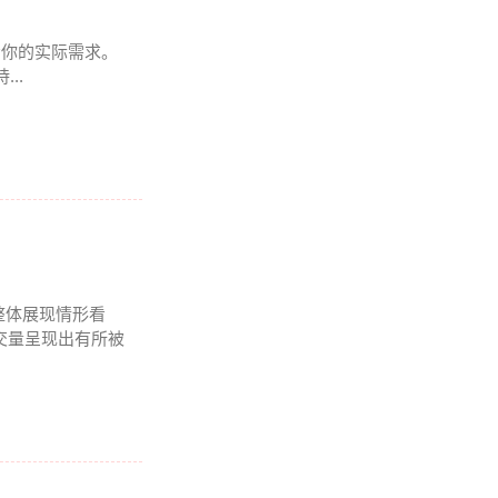
得看你的实际需求。
..
整体展现情形看
成交量呈现出有所被