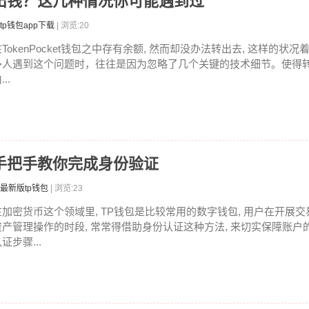
包转不出钱？这几种情况你可能遇到过
tp钱包app下载
| 浏览:20
在TokenPocket钱包之中存有余额, 然而却没办法转出去, 这样的状
多人遇到这个问题时，往往是因为忽略了几个关键的技术细节。使得
...
，手把手教你完成身份验证
最新版tp钱包
| 浏览:23
在加密货币这个领域里, TP钱包是比较常用的数字钱包, 用户在开展交
资产管理操作的时段, 常常得借助身份认证这种方法, 来切实保障账户
证步骤...