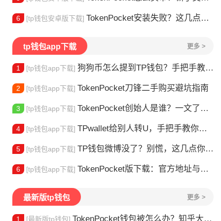
TokenPocket安装失败？这几点最常见
6
[tp钱包安卓版下载]
tp钱包app下载
更多 >
狗狗币怎么提到TP钱包？手把手教你安全转入
1
[tp钱包app下载]
TokenPocket刀锋二手购买避坑指南
2
[tp钱包app下载]
TokenPocket创始人是谁？一文了解李旭的加密钱包之路
3
[tp钱包app下载]
TPwallet给别人转U，手把手教你安全转账
4
[tp钱包app下载]
TP钱包微博没了？别慌，这几点你得清楚
5
[tp钱包app下载]
TokenPocket版下载：官方地址与安装避坑指南
6
[tp钱包app下载]
最新版tp钱包
更多 >
TokenPocket钱包被怎么办？知乎大神防攻略
1
[最新版tp钱包]