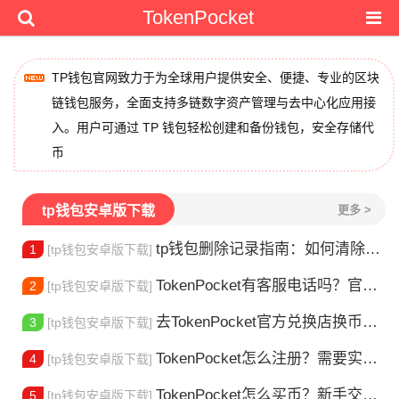
TokenPocket
TP钱包官网致力于为全球用户提供安全、便捷、专业的区块
链钱包服务，全面支持多链数字资产管理与去中心化应用接
入。用户可通过 TP 钱包轻松创建和备份钱包，安全存储代
币
tp钱包安卓版下载
更多 >
tp钱包删除记录指南：如何清除交易历史
1
[tp钱包安卓版下载]
TokenPocket有客服电话吗？官方联系方式详解
2
[tp钱包安卓版下载]
去TokenPocket官方兑换店换币，这几个坑别再踩了
3
[tp钱包安卓版下载]
TokenPocket怎么注册？需要实名认证吗？
4
[tp钱包安卓版下载]
TokenPocket怎么买币？新手交易全流程详解
5
[tp钱包安卓版下载]