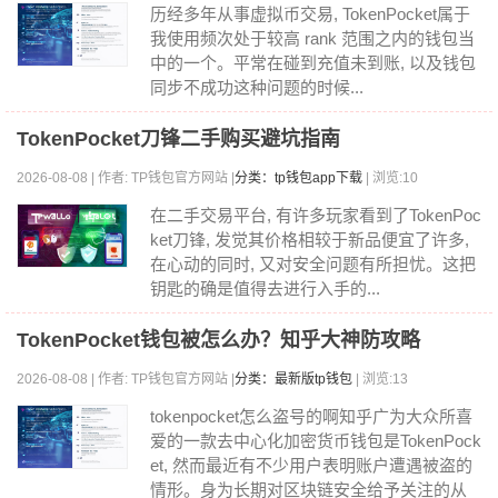
历经多年从事虚拟币交易, TokenPocket属于
我使用频次处于较高 rank 范围之内的钱包当
中的一个。平常在碰到充值未到账, 以及钱包
同步不成功这种问题的时候...
TokenPocket刀锋二手购买避坑指南
2026-08-08 | 作者: TP钱包官方网站 |
分类：tp钱包app下载
| 浏览:10
在二手交易平台, 有许多玩家看到了TokenPoc
ket刀锋, 发觉其价格相较于新品便宜了许多,
在心动的同时, 又对安全问题有所担忧。这把
钥匙的确是值得去进行入手的...
TokenPocket钱包被怎么办？知乎大神防攻略
2026-08-08 | 作者: TP钱包官方网站 |
分类：最新版tp钱包
| 浏览:13
tokenpocket怎么盗号的啊知乎广为大众所喜
爱的一款去中心化加密货币钱包是TokenPock
et, 然而最近有不少用户表明账户遭遇被盗的
情形。身为长期对区块链安全给予关注的从