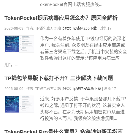
okenPocket官网电话客服热线...
TokenPocket提示病毒应用怎么办？原因全解析
2026-08-09 | 作者: TP钱包官方网站 |
分类：tp钱包app下载
| 浏览:17
作为一名有着多年使用TP钱包经历的资深老
用户, 我关注到, 众多朋友在经由应用商店或
者第三方渠道下载之后, 手机当中安装的安全
软件会弹出这样的警示: “该应用为病毒应
用”。...
TP钱包苹果版下载打不开？三步解决下载问题
2026-08-09 | 作者: TP钱包官方网站 |
分类：tp钱包安卓版下载
| 浏览:17
近来, 好多用户反馈, 于苹果设备那儿下载TP
钱包之际, 遇见了打不开的状况, 这着实令人
头疼不已。在身为长期运用加密货币从而进
行投资的人而言, 我领会这般焦虑氛围...
TokenPocket Pro是什么意思？多链钱包新手指南