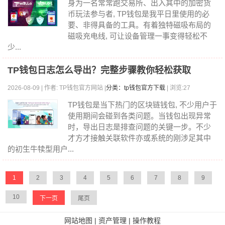
身为一名常常跑交易所、出入其中的加密货
币玩法参与者, TP钱包是我平日里使用的必
要、非得具备的工具。有着独特磁吸布局的
磁吸充电线, 可让设备管理一事变得轻松不
少...
TP钱包日志怎么导出？完整步骤教你轻松获取
2026-08-09 | 作者: TP钱包官方网站 |
分类：tp钱包官方下载
| 浏览:27
TP钱包是当下热门的区块链钱包, 不少用户于
使用期间会碰到各类问题。当钱包出现异常
时，导出日志是排查问题的关键一步。不少
才方才接触关联软件亦或系统的刚涉足其中
的初生牛犊型用户...
1
2
3
4
5
6
7
8
9
10
下一页
尾页
网站地图
|
资产管理
|
操作教程