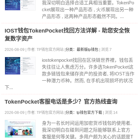
我深切明白选择合适工具相当重要。TokenPo
cket展现出一种产品形态 , 火币展现出另一种
产品形态 , 这两种产品形态截然不同。...
IOST钱包TokenPocket找回方法详解 - 助您安全恢
复数字资产
2026-08-09 | 作者: TP钱包官方网站 |
分类：最新版tp钱包
| 浏览:7
iostokenpocket找回在区块链世界裡，钱包丢
失往往让人焦虑万分。许多选TokenPocket这
款多链钱包来储存资产的投资者, 将IOST当作
一种潜力币种。然而, 在手机出现损坏的状况
下...
TokenPocket客服电话是多少？官方热线查询
2026-08-09 | 作者: TP钱包官方网站 |
分类：tp钱包官方下载
| 浏览:14
身为一名长时间运用加密货币钱包的使用者,
我深切明白在碰到问题之际能够联系上官方
客服是何等关键。多用户颇为关心的话题是T