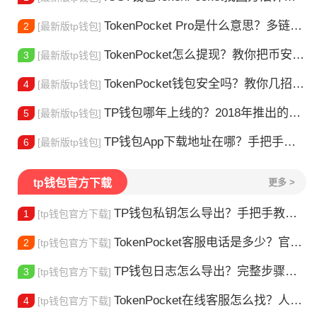
TokenPocket Pro是什么意思？多链钱包新手指南
2
[最新版tp钱包]
TokenPocket怎么提现？教你把币安全换成现金
3
[最新版tp钱包]
TokenPocket钱包安全吗？教你几招自查
4
[最新版tp钱包]
TP钱包哪年上线的？2018年推出的多链钱包全解析
5
[最新版tp钱包]
TP钱包App下载地址在哪？手把手教你安全下载
6
[最新版tp钱包]
tp钱包官方下载
更多 >
TP钱包私钥怎么导出？手把手教你安全备份助记词
1
[tp钱包官方下载]
TokenPocket客服电话是多少？官方热线查询
2
[tp钱包官方下载]
TP钱包日志怎么导出？完整步骤教你轻松获取
3
[tp钱包官方下载]
TokenPocket在线客服怎么找？人工客服快速接入攻略
4
[tp钱包官方下载]