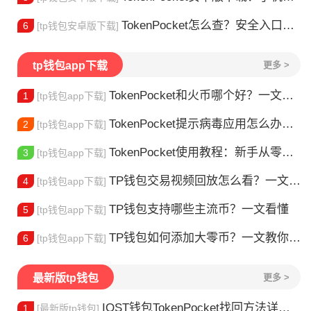
TokenPocket怎么查？安全入口查询指南
6
[tp钱包安卓版下载]
tp钱包app下载
更多 >
TokenPocket和火币哪个好？一文帮你理清选择
1
[tp钱包app下载]
TokenPocket提示病毒应用怎么办？原因全解析
2
[tp钱包app下载]
TokenPocket使用教程：新手从零学会钱包操作
3
[tp钱包app下载]
TP钱包交易视频回放怎么看？一文教你轻松找回
4
[tp钱包app下载]
TP钱包支持哪些主流币？一文看懂
5
[tp钱包app下载]
TP钱包如何添加大零币？一文教你轻松操作
6
[tp钱包app下载]
最新版tp钱包
更多 >
IOST钱包TokenPocket找回方法详解 - 助您安全恢复数字资产
1
[最新版tp钱包]