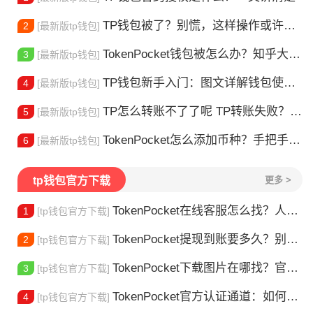
TP钱包被了？别慌，这样操作或许能找回
2
[最新版tp钱包]
TokenPocket钱包被怎么办？知乎大神防攻略
3
[最新版tp钱包]
TP钱包新手入门：图文详解钱包使用方法
4
[最新版tp钱包]
TP怎么转账不了了呢 TP转账失败？这5个原因最常见，一文解决你的转账焦虑
5
[最新版tp钱包]
TokenPocket怎么添加币种？手把手教你自定义代币
6
[最新版tp钱包]
tp钱包官方下载
更多 >
TokenPocket在线客服怎么找？人工客服快速接入攻略
1
[tp钱包官方下载]
TokenPocket提现到账要多久？别把钱包当银行，看完这篇就懂了
2
[tp钱包官方下载]
TokenPocket下载图片在哪找？官方渠道最靠谱
3
[tp钱包官方下载]
TokenPocket官方认证通道：如何找到真正的官方渠道
4
[tp钱包官方下载]