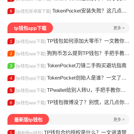
TokenPocket安装失败？这几点最常见
6
[tp钱包安卓版下载]
tp钱包app下载
更多 >
TP钱包如何添加大零币？一文教你轻松操作
1
[tp钱包app下载]
狗狗币怎么提到TP钱包？手把手教你安全转入
2
[tp钱包app下载]
TokenPocket刀锋二手购买避坑指南
3
[tp钱包app下载]
TokenPocket创始人是谁？一文了解李旭的加密钱包之路
4
[tp钱包app下载]
TPwallet给别人转U，手把手教你安全转账
5
[tp钱包app下载]
TP钱包微博没了？别慌，这几点你得清楚
6
[tp钱包app下载]
最新版tp钱包
更多 >
TP钱包合约授权是什么？一文讲清楚
1
[最新版tp钱包]