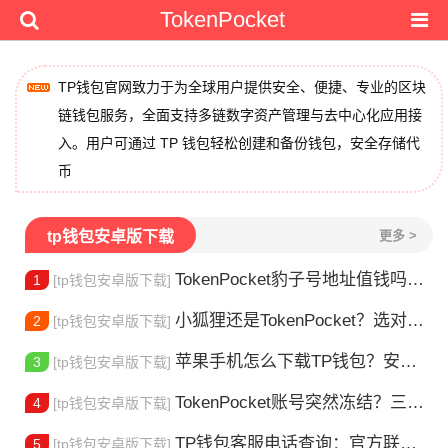
TokenPocket
TP钱包官网致力于为全球用户提供安全、便捷、专业的区块
链钱包服务，全面支持多链数字资产管理与去中心化应用接
入。用户可通过 TP 钱包轻松创建和备份钱包，安全存储代
币
tp钱包安卓版下载
更多 >
TokenPocket豹子号地址值钱吗？新手看完这篇就懂了
1
[tp钱包安卓版下载]
小狐狸还是TokenPocket？选对钱包很重要
2
[tp钱包安卓版下载]
苹果手机怎么下载TP钱包？安装教程来了
3
[tp钱包安卓版下载]
TokenPocket账号突然冻结？三步教你快速解冻
4
[tp钱包安卓版下载]
TP钱包客服电话查询：官方联系方式大全，快速解决问题
5
[tp钱包安卓版下载]