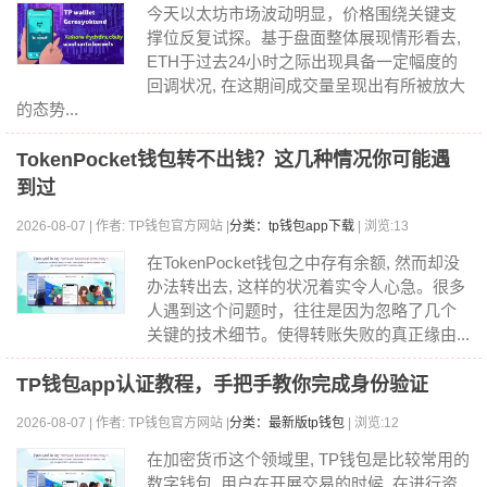
今天以太坊市场波动明显，价格围绕关键支
撑位反复试探。基于盘面整体展现情形看去,
ETH于过去24小时之际出现具备一定幅度的
回调状况, 在这期间成交量呈现出有所被放大
的态势...
TokenPocket钱包转不出钱？这几种情况你可能遇
到过
2026-08-07 | 作者: TP钱包官方网站 |
分类：tp钱包app下载
| 浏览:13
在TokenPocket钱包之中存有余额, 然而却没
办法转出去, 这样的状况着实令人心急。很多
人遇到这个问题时，往往是因为忽略了几个
关键的技术细节。使得转账失败的真正缘由...
TP钱包app认证教程，手把手教你完成身份验证
2026-08-07 | 作者: TP钱包官方网站 |
分类：最新版tp钱包
| 浏览:12
在加密货币这个领域里, TP钱包是比较常用的
数字钱包, 用户在开展交易的时候, 在进行资