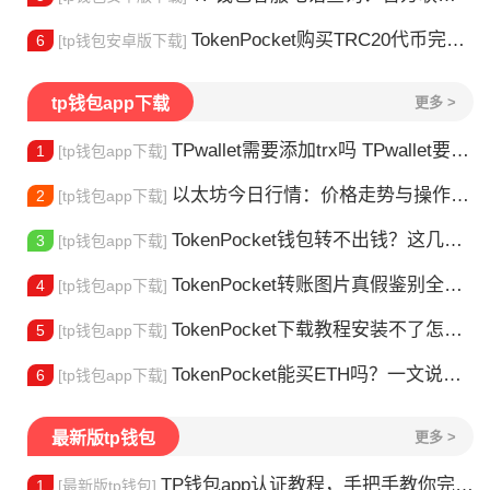
TokenPocket购买TRC20代币完整教程
6
[tp钱包安卓版下载]
tp钱包app下载
更多 >
TPwallet需要添加trx吗 TPwallet要不要充TRX？一文说清
1
[tp钱包app下载]
以太坊今日行情：价格走势与操作建议
2
[tp钱包app下载]
TokenPocket钱包转不出钱？这几种情况你可能遇到过
3
[tp钱包app下载]
TokenPocket转账图片真假鉴别全攻略
4
[tp钱包app下载]
TokenPocket下载教程安装不了怎么办？手把手教你解决
5
[tp钱包app下载]
TokenPocket能买ETH吗？一文说清购买方式
6
[tp钱包app下载]
最新版tp钱包
更多 >
TP钱包app认证教程，手把手教你完成身份验证
1
[最新版tp钱包]