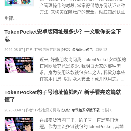
产管理操作的时段, 常常得借助身份认证这种
方法, 来切实保障账户的安全。彻底知悉认证
步骤...
TokenPocket安卓版网址是多少？一文教你安全下
载
2026-08-07 | 作者: TP钱包官方网站 |
分类：最新版tp钱包
| 浏览:12
近来, 好些朋友询问我, TokenPocket安卓版的
官网网址究竟是多少, 我明白大家的那种需
求。身为使用这款钱包多年之人, 我欲分享些
许实用讯息, 以助众人安全下载并能用之。...
TokenPocket豹子号地址值钱吗？新手看完这篇就
懂了
2026-08-07 | 作者: TP钱包官方网站 |
分类：tp钱包安卓版下载
| 浏览:6
在加密货币圈子里，豹子号一直是热门话
题。作为主流多链钱包的TokenPocket, 其地