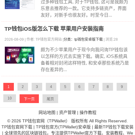
过多种钱包工具, 对于TP钱包, 这可是我颇为
乐意去推荐的一款。它支持多链资产，界面
友好，对新手也很友好。时至今日...
TP钱包iOS版怎么下载 苹果用户安装指南
2026-08-09 | 作者: TP钱包官方网站 |
分类：tp钱包安卓版下载
| 浏览:28
颇为不少苹果用户于现今向我问询TP钱包该
以怎样的方式去实施下载。确实, iOS系统具
备着相对封闭这样特性, 和安卓那些系统乃是
存在差异的...
1
2
3
4
5
6
7
8
9
10
下一页
尾页
网站地图
|
资产管理
|
操作教程
© 2026 TP钱包官网（TPWallet） 版权所有 All Rights Reserved.
TP钱包官网下载 | TP钱包官方(TPWallet)安卓版 | 最新TP钱包下载安装
| 全球领先的区块链钱包，专注提供TPWallet官方下载、安装教程、We