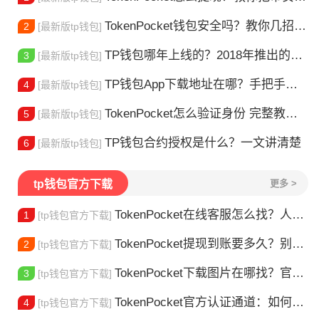
TokenPocket钱包安全吗？教你几招自查
2
[最新版tp钱包]
TP钱包哪年上线的？2018年推出的多链钱包全解析
3
[最新版tp钱包]
TP钱包App下载地址在哪？手把手教你安全下载
4
[最新版tp钱包]
TokenPocket怎么验证身份 完整教程分享 手把手教你完成KYC认证流程
5
[最新版tp钱包]
TP钱包合约授权是什么？一文讲清楚
6
[最新版tp钱包]
tp钱包官方下载
更多 >
TokenPocket在线客服怎么找？人工客服快速接入攻略
1
[tp钱包官方下载]
TokenPocket提现到账要多久？别把钱包当银行，看完这篇就懂了
2
[tp钱包官方下载]
TokenPocket下载图片在哪找？官方渠道最靠谱
3
[tp钱包官方下载]
TokenPocket官方认证通道：如何找到真正的官方渠道
4
[tp钱包官方下载]