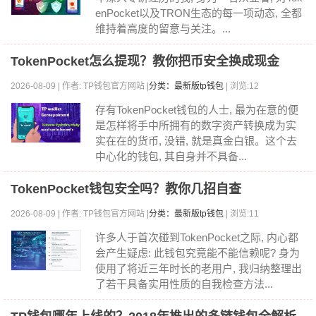
enPocket以及TRON生态的每一项动态, 全都
维持着高度的留意与关注。...
TokenPocket怎么提现？教你把币安全换成现金
2026-08-09 | 作者: TP钱包官方网站 |
分类：最新版tp钱包
| 浏览:12
存有TokenPocket钱包的人士, 最为在意的便
是怎样将手中所拥有的数字资产转换成为实
实在在的货币, 没错, 就是真金白银。这个去
中心化的钱包, 其自身并不具备...
TokenPocket钱包安全吗？教你几招自查
2026-08-09 | 作者: TP钱包官方网站 |
分类：最新版tp钱包
| 浏览:11
许多人于首次碰到TokenPocket之际, 内心都
会产生疑虑: 此钱包究竟能不能信赖呢? 身为
使用了将近三年时长的老用户, 我归纳整理出
了若干具备实用性质的自我检查方法...