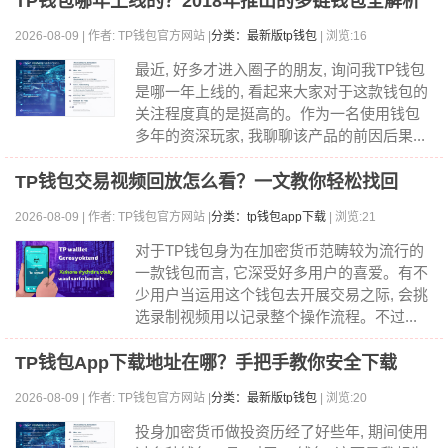
TP钱包哪年上线的？2018年推出的多链钱包全解析
2026-08-09 | 作者: TP钱包官方网站 |
分类：最新版tp钱包
| 浏览:16
最近, 好多才进入圈子的朋友, 询问我TP钱包
是哪一年上线的, 看起来大家对于这款钱包的
关注程度真的是挺高的。作为一名使用钱包
多年的资深玩家, 我聊聊该产品的前因后果...
TP钱包交易视频回放怎么看？一文教你轻松找回
2026-08-09 | 作者: TP钱包官方网站 |
分类：tp钱包app下载
| 浏览:21
对于TP钱包身为在加密货币范畴较为流行的
一款钱包而言, 它深受好多用户的喜爱。有不
少用户当运用这个钱包去开展交易之际, 会挑
选录制视频用以记录整个操作流程。不过...
TP钱包App下载地址在哪？手把手教你安全下载
2026-08-09 | 作者: TP钱包官方网站 |
分类：最新版tp钱包
| 浏览:20
投身加密货币做投资历经了好些年, 期间使用