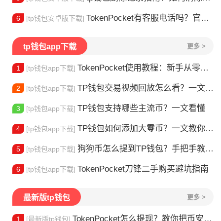
TokenPocket有客服电话吗？官方联系方式详解
6
[tp钱包安卓版下载]
tp钱包app下载
更多 >
TokenPocket使用教程：新手从零学会钱包操作
1
[tp钱包app下载]
TP钱包交易视频回放怎么看？一文教你轻松找回
2
[tp钱包app下载]
TP钱包支持哪些主流币？一文看懂
3
[tp钱包app下载]
TP钱包如何添加大零币？一文教你轻松操作
4
[tp钱包app下载]
狗狗币怎么提到TP钱包？手把手教你安全转入
5
[tp钱包app下载]
TokenPocket刀锋二手购买避坑指南
6
[tp钱包app下载]
最新版tp钱包
更多 >
TokenPocket怎么提现？教你把币安全换成现金
1
[最新版tp钱包]