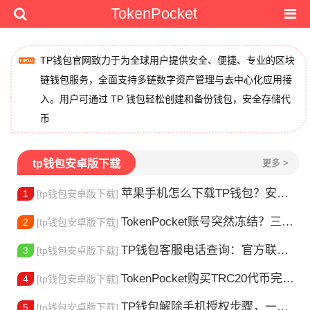
TokenPocket
TP钱包官网致力于为全球用户提供安全、便捷、专业的区块
链钱包服务，全面支持多链数字资产管理与去中心化应用接
入。用户可通过 TP 钱包轻松创建和备份钱包，安全存储代
币
tp钱包安卓版下载
更多 >
苹果手机怎么下载TP钱包？安装教程来了
1
[tp钱包安卓版下载]
TokenPocket账号突然冻结？三步教你快速解冻
2
[tp钱包安卓版下载]
TP钱包客服电话查询：官方联系方式大全，快速解决问题
3
[tp钱包安卓版下载]
TokenPocket购买TRC20代币完整教程
4
[tp钱包安卓版下载]
TP钱包解除手机授权步骤，一键取消设备绑定
5
[tp钱包安卓版下载]