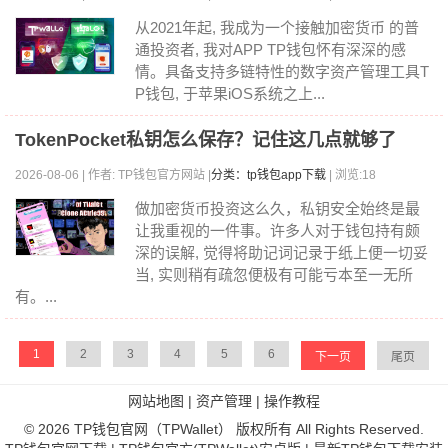
从2021年起, 我成为一个接触加密货币 的普
通投资者, 我对APP TP钱包怀有深深的感
情。具备支持多链特性的数字资产管理工具T
P钱包, 于苹果iOS系统之上...
TokenPocket私钥怎么保存？记住这几点就够了
2026-08-06 | 作者: TP钱包官方网站 |
分类：tp钱包app下载
| 浏览:18
做加密货币投资这么久，私钥安全始终是最
让我重视的一件事。许多人对于钱包持有颇
深的误解, 觉得将助记词记录于纸上便一切妥
当, 实则稍有疏忽便极有可能亏本至一无所
有。...
1
2
3
4
5
6
下一页
尾页
网站地图
|
资产管理
|
操作教程
© 2026 TP钱包官网（TPWallet） 版权所有 All Rights Reserved.