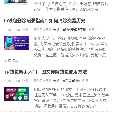
不到了, 于各自心底, 不免生出疑惑, 暗自嘀咕
起来。作为长期关注币圈动态的从业者...
tp钱包删除记录指南：如何清除交易历史
2026-08-08 | 作者: TP钱包官方网站 |
分类：tp钱包安卓版下载
| 浏览:18
好多人觉得, TP钱包能够如同平常的APP那
般, 将交易记录给删除掉, 实际上, 这根本是没
办法实现的。区块链的特性决定了所有转账
数据一旦上链，就是永久公开的。无论你怎
么操作...
TP钱包新手入门：图文详解钱包使用方法
2026-08-08 | 作者: TP钱包官方网站 |
分类：最新版tp钱包
| 浏览:19
刚接触加密货币的朋友，面对各种钱包软件
往往无从下手。TP钱包, 是市面上主流的数字
货币管理工具, 它靠简洁的界面, 还有强大的
功能, 深受用户喜爱。它支持多链资产...