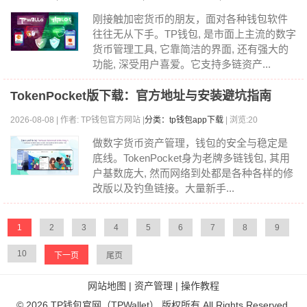
刚接触加密货币的朋友，面对各种钱包软件
往往无从下手。TP钱包, 是市面上主流的数字
货币管理工具, 它靠简洁的界面, 还有强大的
功能, 深受用户喜爱。它支持多链资产...
TokenPocket版下载：官方地址与安装避坑指南
2026-08-08 | 作者: TP钱包官方网站 |
分类：tp钱包app下载
| 浏览:20
做数字货币资产管理，钱包的安全与稳定是
底线。TokenPocket身为老牌多链钱包, 其用
户基数庞大, 然而网络到处都是各种各样的修
改版以及钓鱼链接。大量新手...
1
2
3
4
5
6
7
8
9
10
下一页
尾页
网站地图
|
资产管理
|
操作教程
© 2026 TP钱包官网（TPWallet） 版权所有 All Rights Reserved.