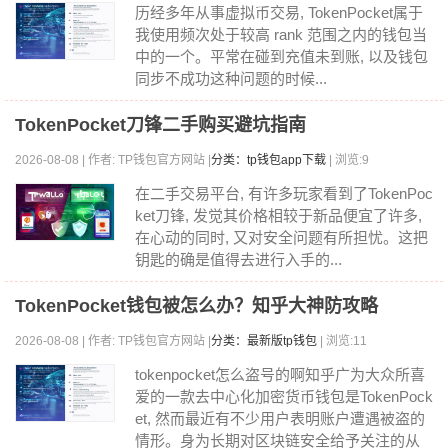
历经多年从事虚拟币交易, TokenPocket属于
我使用频次处于较高 rank 范围之内的钱包当
中的一个。平常在碰到充值未到账, 以及钱包
同步不成功这种问题的时候...
TokenPocket刀锋二手购买避坑指南
2026-08-08 | 作者: TP钱包官方网站 |
分类：tp钱包app下载
| 浏览:9
在二手交易平台, 有许多玩家看到了TokenPoc
ket刀锋, 发觉其价格相较于新品便宜了许多,
在心动的同时, 又对安全问题有所担忧。这把
钥匙的确是值得去进行入手的...
TokenPocket钱包被怎么办？知乎大神防攻略
2026-08-08 | 作者: TP钱包官方网站 |
分类：最新版tp钱包
| 浏览:11
tokenpocket怎么盗号的啊知乎广为大众所喜
爱的一款去中心化加密货币钱包是TokenPock
et, 然而最近有不少用户表明账户遭遇被盗的
情形。身为长期对区块链安全给予关注的从