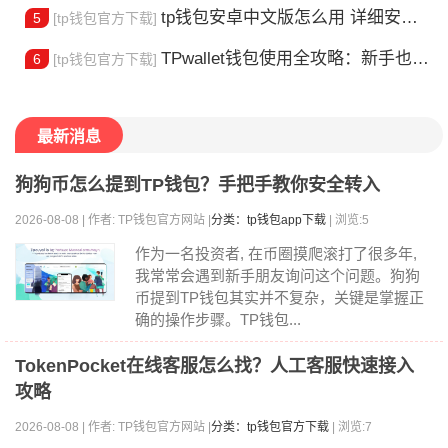
tp钱包安卓中文版怎么用 详细安装教程
5
[tp钱包官方下载]
TPwallet钱包使用全攻略：新手也能快速上手掌握
6
[tp钱包官方下载]
最新消息
狗狗币怎么提到TP钱包？手把手教你安全转入
2026-08-08 | 作者: TP钱包官方网站 |
分类：tp钱包app下载
| 浏览:5
作为一名投资者, 在币圈摸爬滚打了很多年,
我常常会遇到新手朋友询问这个问题。狗狗
币提到TP钱包其实并不复杂，关键是掌握正
确的操作步骤。TP钱包...
TokenPocket在线客服怎么找？人工客服快速接入
攻略
2026-08-08 | 作者: TP钱包官方网站 |
分类：tp钱包官方下载
| 浏览:7