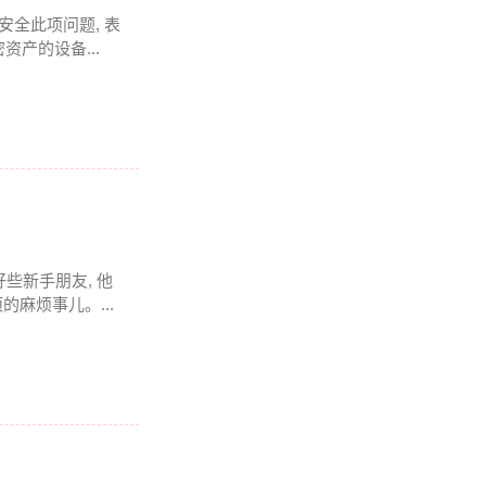
全此项问题, 表
资产的设备...
些新手朋友, 他
的麻烦事儿。...