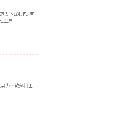
道去下载钱包, 有
工具...
钱包身为一款热门工