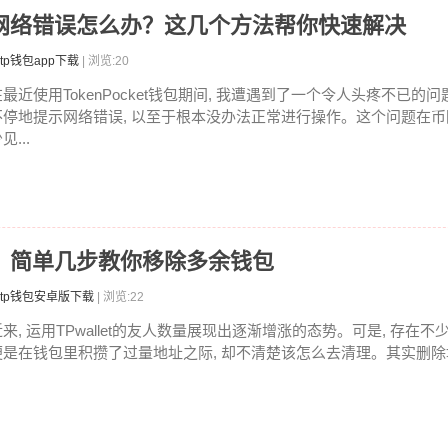
直提示网络错误怎么办？这几个方法帮你快速解决
tp钱包app下载
| 浏览:20
在最近使用TokenPocket钱包期间, 我遭遇到了一个令人头疼不已的问
不停地提示网络错误, 以至于根本没办法正常进行操作。这个问题在
见...
地址？简单几步教你移除多余钱包
tp钱包安卓版下载
| 浏览:22
近来, 运用TPwallet的友人数量展现出逐渐增涨的态势。可是, 存在不
便是在钱包里积攒了过量地址之际, 却不清楚该怎么去清理。其实删除地