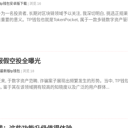
tp钱包安卓版下载
| 浏览:16
身为一名投资者, 长期对区块链领域予以关注, 我深切明白, 挑选正规渠
重要的意义。TP钱包也就是TokenPocket, 属于一款多链数字资产管理
客服假空投全曝光
最新版tp钱包
| 浏览:18
近来, 于数字资产范畴, 诈骗案子展现出频繁发生的形势。当中, TP
具, 鉴于其在该领域拥有较高的知晓度以及广泛的用户群体...