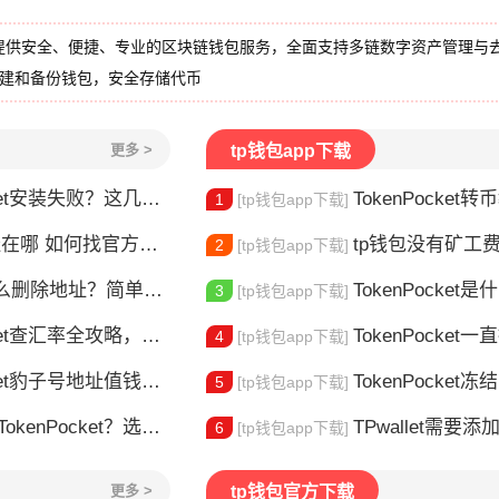
提供安全、便捷、专业的区块链钱包服务，全面支持多链数字资产管理与
创建和备份钱包，安全存储代币
更多 >
tp钱包app下载
et安装失败？这几点最常见
TokenPocket转币教
1
[tp钱包app下载]
哪 如何找官方下载入口
tp钱包没有矿工费怎么办
2
[tp钱包app下载]
删除地址？简单几步教你移除多余钱包
TokenPocket是什么？
3
[tp钱包app下载]
et查汇率全攻略，新手一看就会
TokenPocket一直提示网络错误
4
[tp钱包app下载]
豹子号地址值钱吗？新手看完这篇就懂了
TokenPocket冻结能量怎
5
[tp钱包app下载]
nPocket？选对钱包很重要
TPwallet需要添加trx吗 TPw
6
[tp钱包app下载]
更多 >
tp钱包官方下载