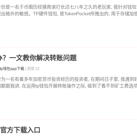
身份是一名于币圈历经摸爬滚打长达七八年之久的老玩家, 我针对钱包安
出格外的敏感。TP硬件钱包, 是TokenPocket所推出的, 用于存储加密
办？一文教你解决转账问题
tp钱包app下载
| 浏览:13
作为一名有着多年加密货币投资经历的投资者, 在期间日子里, 我遇到好
们都跟我讲, 在运用tp钱包开展转账操作之际, 碰到了看不到矿工费选项
找官方下载入口