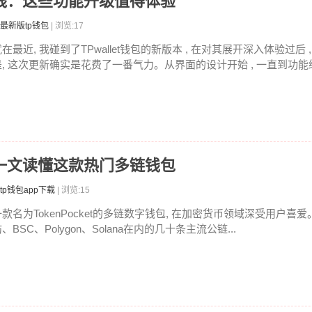
本上线：这些功能升级值得体验
最新版tp钱包
| 浏览:17
在最近, 我碰到了TPwallet钱包的新版本 , 在对其展开深入体验过后
是, 这次更新确实是花费了一番气力。从界面的设计开始 , 一直到功能经
什么？一文读懂这款热门多链钱包
tp钱包app下载
| 浏览:15
一款名为TokenPocket的多链数字钱包, 在加密货币领域深受用户喜
、BSC、Polygon、Solana在内的几十条主流公链...