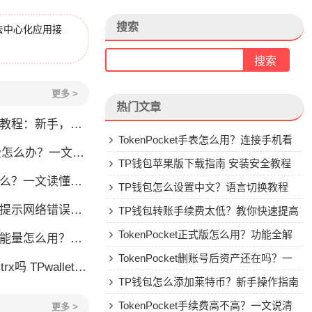
搜索
去中心化应用接
更多 >
热门文章
程：新手，手续费全解析
TokenPocket手表怎么用？连接手机看
？一文教你解决转账问题
行情教程
TP钱包苹果版下载指南 安装安全教程
一文读懂这款热门多链钱包
TP钱包怎么设置中文？语言切换教程
怎么办？这几个方法帮你快速解决
TP钱包转账手续费太低？教你快速提高
Gas费
TokenPocket正式版怎么用？功能全解
么用？TRX冻结获取能量详解
析与安全使用指南
TokenPocket删账号后资产还在吗？一
allet要不要充TRX？一文说清
文讲清楚
TP钱包怎么添加莱特币？新手操作指南
TokenPocket手续费高不高？一文说清
更多 >