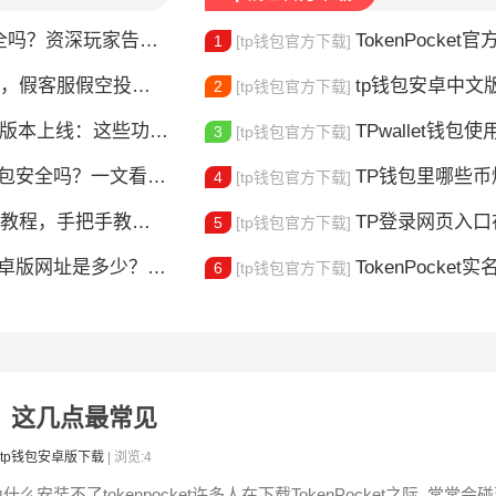
？资深玩家告诉你真相
TokenPocket官方认证
1
[tp钱包官方下载]
，假客服假空投全曝光
tp钱包安卓中文版怎
2
[tp钱包官方下载]
本上线：这些功能升级值得体验
TPwallet钱包使用全攻
3
[tp钱包官方下载]
钱包安全吗？一文看懂真实风险
TP钱包里哪些
4
[tp钱包官方下载]
，手把手教你完成身份验证
TP登录网页入口在哪 
5
[tp钱包官方下载]
版网址是多少？一文教你安全下载
TokenPocket实
6
[tp钱包官方下载]
失败？这几点最常见
tp钱包安卓版下载
| 浏览:4
什么安装不了tokenpocket许多人在下载TokenPocket之际, 常常