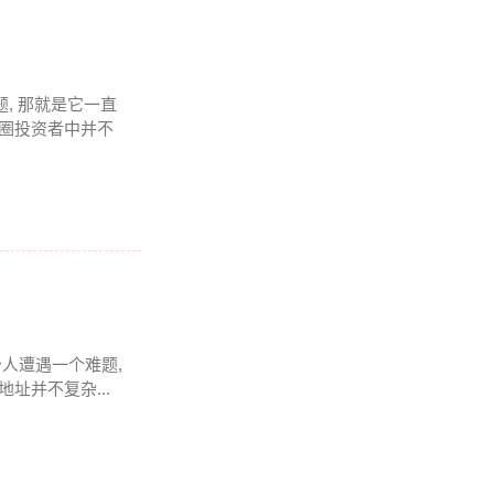
题, 那就是它一直
币圈投资者中并不
少人遭遇一个难题,
址并不复杂...