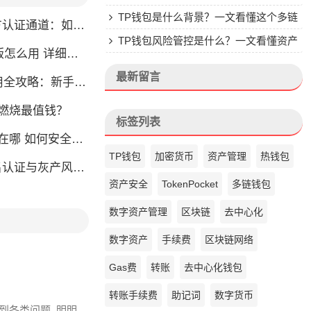
楚
TP钱包是什么背景？一文看懂这个多链
通道：如何找到真正的官方渠道
钱包的来头
TP钱包风险管控是什么？一文看懂资产
么用 详细安装教程
安全核心
最新留言
略：新手也能快速上手掌握
币燃烧最值钱？
标签列表
如何安全快速登陆平台
TP钱包
加密货币
资产管理
热钱包
名认证与灰产风险全解析
资产安全
TokenPocket
多链钱包
数字资产管理
区块链
去中心化
数字资产
手续费
区块链网络
Gas费
转账
去中心化钱包
转账手续费
助记词
数字货币
会碰到各类问题, 明明