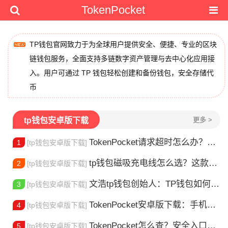
TokenPocket
TP钱包官网致力于为全球用户提供安全、便捷、专业的区块
链钱包服务，全面支持多链数字资产管理与去中心化应用接
入。用户可通过 TP 钱包轻松创建和备份钱包，安全存储代
币
tp钱包安卓版下载
更多 >
TokenPocket请求超时怎么办？这几招帮你快速解决
1
[tp钱包安卓版下载]
tp钱包磁吸充电线怎么选？这款真的好用
2
[tp钱包安卓版下载]
文浩tp钱包创始人：TP钱包如何改变数字资产管理
3
[tp钱包安卓版下载]
TokenPocket安卓版下载：手机多链钱包安装使用指南
4
[tp钱包安卓版下载]
TokenPocket怎么查？安全入口查询指南
5
[tp钱包安卓版下载]