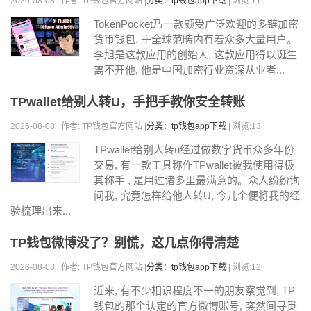
2026-08-08 | 作者: TP钱包官方网站 |
分类：tp钱包app下载
| 浏览:11
TokenPocket乃一款颇受广泛欢迎的多链加密
货币钱包, 于全球范畴内有着众多大量用户。
李旭是这款应用的创始人, 这款应用得以诞生
离不开他, 他是中国加密行业资深从业者...
TPwallet给别人转U，手把手教你安全转账
2026-08-08 | 作者: TP钱包官方网站 |
分类：tp钱包app下载
| 浏览:13
TPwallet给别人转u经过做数字货币众多年份
交易, 有一款工具称作TPwallet被我使用得极
其称手 , 是用过诸多里最满意的。众人纷纷询
问我, 究竟怎样给他人转U, 今儿个便将我的经
验梳理出来...
TP钱包微博没了？别慌，这几点你得清楚
2026-08-08 | 作者: TP钱包官方网站 |
分类：tp钱包app下载
| 浏览:12
近来, 有不少相识程度不一的朋友察觉到, TP
钱包的那个认定的官方微博账号, 突然间寻觅