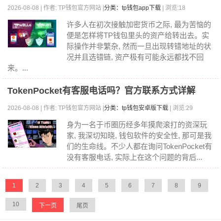
2026-08-08 | 作者: TP钱包官方网站 |
分类：tp钱包app下载
| 浏览:18
许多人在初次接触加密货币之际, 最为苦恼的
便是怎样将TP钱包里头的资产给转出去。实
际操作并非繁杂, 然而一旦出现转错地址的状
况并且选错链, 资产极有可能永远都找不回
来。...
TokenPocket有客服电话吗？官方联系方式详解
2026-08-08 | 作者: TP钱包官方网站 |
分类：tp钱包安卓版下载
| 浏览:29
身为一名于币圈历经多年摸爬滚打的资深玩
家, 我深切知晓, 钱包软件的安全性, 那可是我
们的生命线。不少人都在询问TokenPocket有
没有客服电话, 实际上在这个问题的背后...
1
2
3
4
5
6
7
8
9
10
下一页
尾页