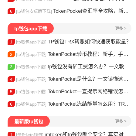
TokenPocket查汇率全攻略，新手一看就会
6
[tp钱包安卓版下载]
tp钱包app下载
更多 >
TP钱包TRX转账如何快速获取能量？
1
[tp钱包app下载]
TokenPocket转币教程：新手，手续费全解析
2
[tp钱包app下载]
tp钱包没有矿工费怎么办？一文教你解决转账问题
3
[tp钱包app下载]
TokenPocket是什么？一文读懂这款热门多链钱包
4
[tp钱包app下载]
TokenPocket一直提示网络错误怎么办？这几个方法帮你快速解决
5
[tp钱包app下载]
TokenPocket冻结能量怎么用？TRX冻结获取能量详解
6
[tp钱包app下载]
最新版tp钱包
更多 >
imtoken和tp钱包哪个安全？真实对比告诉你
1
[最新版tp钱包]