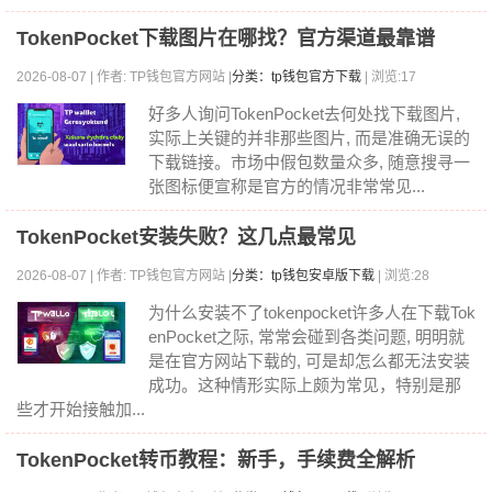
TokenPocket下载图片在哪找？官方渠道最靠谱
2026-08-07 | 作者: TP钱包官方网站 |
分类：tp钱包官方下载
| 浏览:17
好多人询问TokenPocket去何处找下载图片,
实际上关键的并非那些图片, 而是准确无误的
下载链接。市场中假包数量众多, 随意搜寻一
张图标便宣称是官方的情况非常常见...
TokenPocket安装失败？这几点最常见
2026-08-07 | 作者: TP钱包官方网站 |
分类：tp钱包安卓版下载
| 浏览:28
为什么安装不了tokenpocket许多人在下载Tok
enPocket之际, 常常会碰到各类问题, 明明就
是在官方网站下载的, 可是却怎么都无法安装
成功。这种情形实际上颇为常见，特别是那
些才开始接触加...
TokenPocket转币教程：新手，手续费全解析