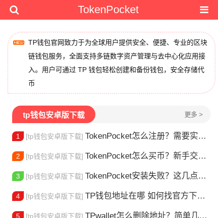
TokenPocket
TP钱包官网致力于为全球用户提供安全、便捷、专业的区块
链钱包服务，全面支持多链数字资产管理与去中心化应用接
入。用户可通过 TP 钱包轻松创建和备份钱包，安全存储代
币
tp钱包安卓版下载
更多 >
TokenPocket怎么注册？需要实名认证吗？
1
[tp钱包安卓版下载]
TokenPocket怎么买币？新手交易全流程详解
2
[tp钱包安卓版下载]
TokenPocket安装失败？这几点最常见
3
[tp钱包安卓版下载]
TP钱包地址在哪 如何找官方下载入口
4
[tp钱包安卓版下载]
TPwallet怎么删除地址？简单几步教你移除多余钱包
5
[tp钱包安卓版下载]