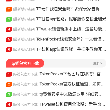
TP硬件钱包安全吗？资深玩家告诉你真相
2
[最新版tp钱包]
TP钱包app套路，假客服假空投全曝光
3
[最新版tp钱包]
TPwallet钱包新版本上线：这些功能升级值得体验
4
[最新版tp钱包]
TokenPocket钱包安全吗？一文看懂真实风险
5
[最新版tp钱包]
TP钱包app认证教程，手把手教你完成身份验证
6
[最新版tp钱包]
tp钱包官方下载
更多 >
TokenPocket下载图片在哪找？官方渠道最靠谱
1
[tp钱包官方下载]
TokenPocket官方认证通道：如何找到真正的官方渠道
2
[tp钱包官方下载]
tp钱包安卓中文版怎么用 详细安装教程
3
[tp钱包官方下载]
TPwallet钱包使用全攻略：新手也能快速上手掌握
4
[tp钱包官方下载]