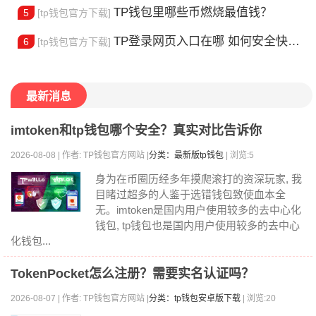
TP钱包里哪些币燃烧最值钱？
5
[tp钱包官方下载]
TP登录网页入口在哪 如何安全快速登陆平台
6
[tp钱包官方下载]
最新消息
imtoken和tp钱包哪个安全？真实对比告诉你
2026-08-08 | 作者: TP钱包官方网站 |
分类：最新版tp钱包
| 浏览:5
身为在币圈历经多年摸爬滚打的资深玩家, 我
目睹过超多的人鉴于选错钱包致使血本全
无。imtoken是国内用户使用较多的去中心化
钱包, tp钱包也是国内用户使用较多的去中心
化钱包...
TokenPocket怎么注册？需要实名认证吗？
2026-08-07 | 作者: TP钱包官方网站 |
分类：tp钱包安卓版下载
| 浏览:20