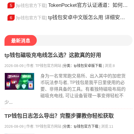
TokenPocket官方认证通道：如何找到真正的官方渠道
5
[tp钱包官方下载]
tp钱包安卓中文版怎么用 详细安装教程
6
[tp钱包官方下载]
最新消息
tp钱包磁吸充电线怎么选？这款真的好用
2026-08-09 | 作者: TP钱包官方网站 |
分类：tp钱包安卓版下载
| 浏览:8
身为一名常常跑交易所、出入其中的加密货
币玩法参与者, TP钱包是我平日里使用的必
要、非得具备的工具。有着独特磁吸布局的
磁吸充电线, 可让设备管理一事变得轻松不
少...
TP钱包日志怎么导出？完整步骤教你轻松获取
2026-08-09 | 作者: TP钱包官方网站 |
分类：tp钱包官方下载
| 浏览:11