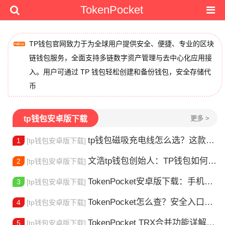
TokenPocket
TP钱包官网致力于为全球用户提供安全、便捷、专业的区块
链钱包服务，全面支持多链数字资产管理与去中心化应用接
入。用户可通过 TP 钱包轻松创建和备份钱包，安全存储代
币
tp钱包安卓版下载
更多 >
tp钱包磁吸充电线怎么选？这款真的好用
1
[tp钱包安卓版下载]
文浩tp钱包创始人：TP钱包如何改变数字资产管理
2
[tp钱包安卓版下载]
TokenPocket安卓版下载：手机多链钱包安装使用指南
3
[tp钱包安卓版下载]
TokenPocket怎么查？安全入口查询指南
4
[tp钱包安卓版下载]
TokenPocket TRX合并功能详解：安全完成资产合并的完整指南
5
[tp钱包安卓版下载]